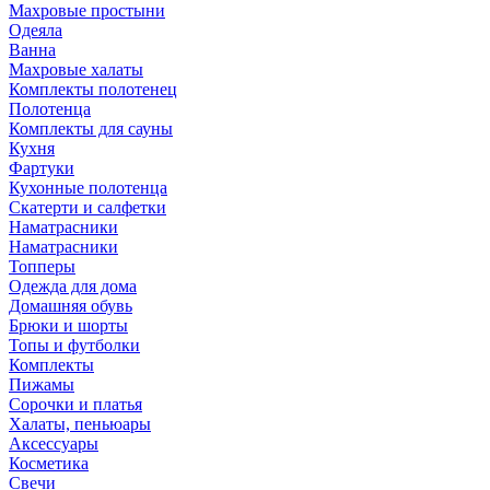
Махровые простыни
Одеяла
Ванна
Махровые халаты
Комплекты полотенец
Полотенца
Комплекты для сауны
Кухня
Фартуки
Кухонные полотенца
Скатерти и салфетки
Наматрасники
Наматрасники
Топперы
Одежда для дома
Домашняя обувь
Брюки и шорты
Топы и футболки
Комплекты
Пижамы
Сорочки и платья
Халаты, пеньюары
Аксессуары
Косметика
Свечи