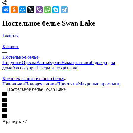
Постельное белье Swan Lake
Главная
—
Каталог
—
Постельное белье
Подушки
Одеяла
Ванна
Кухня
Наматрасники
Одежда для
дома
Аксессуары
Пледы и покрывала
—
Комплекты постельного белья
Наволочки
Пододеяльники
Простыни
Махровые простыни
—
Постельное белье Swan Lake
Артикул:
77