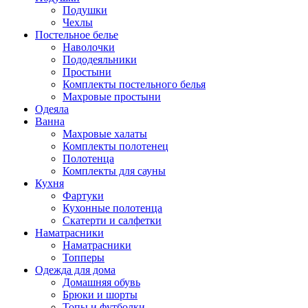
Подушки
Чехлы
Постельное белье
Наволочки
Пододеяльники
Простыни
Комплекты постельного белья
Махровые простыни
Одеяла
Ванна
Махровые халаты
Комплекты полотенец
Полотенца
Комплекты для сауны
Кухня
Фартуки
Кухонные полотенца
Скатерти и салфетки
Наматрасники
Наматрасники
Топперы
Одежда для дома
Домашняя обувь
Брюки и шорты
Топы и футболки