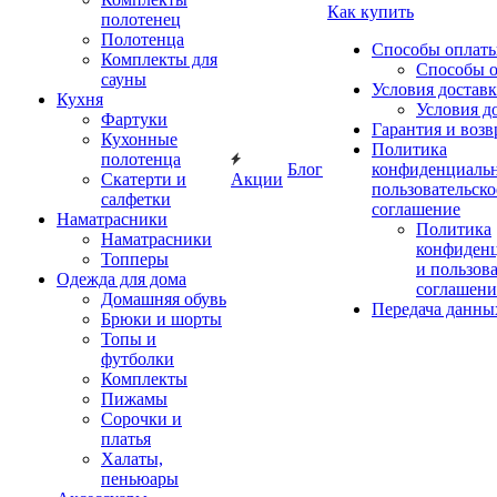
Как купить
полотенец
Полотенца
Способы оплат
Комплекты для
Способы 
сауны
Условия достав
Кухня
Условия д
Фартуки
Гарантия и возв
Кухонные
Политика
полотенца
Блог
конфиденциальн
Скатерти и
Акции
пользовательско
салфетки
соглашение
Наматрасники
Политика
Наматрасники
конфиден
Топперы
и пользов
Одежда для дома
соглашени
Домашняя обувь
Передача данны
Брюки и шорты
Топы и
футболки
Комплекты
Пижамы
Сорочки и
платья
Халаты,
пеньюары