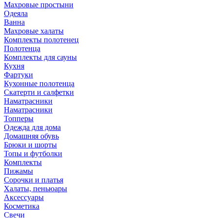
Махровые простыни
Одеяла
Ванна
Махровые халаты
Комплекты полотенец
Полотенца
Комплекты для сауны
Кухня
Фартуки
Кухонные полотенца
Скатерти и салфетки
Наматрасники
Наматрасники
Топперы
Одежда для дома
Домашняя обувь
Брюки и шорты
Топы и футболки
Комплекты
Пижамы
Сорочки и платья
Халаты, пеньюары
Аксессуары
Косметика
Свечи