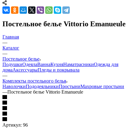
Постельное белье Vittorio Emanueule
Главная
—
Каталог
—
Постельное белье
Подушки
Одеяла
Ванна
Кухня
Наматрасники
Одежда для
дома
Аксессуары
Пледы и покрывала
—
Комплекты постельного белья
Наволочки
Пододеяльники
Простыни
Махровые простыни
—
Постельное белье Vittorio Emanueule
Артикул:
96