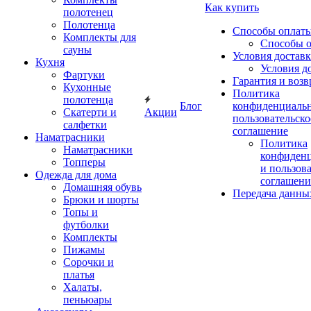
Как купить
полотенец
Полотенца
Способы оплат
Комплекты для
Способы 
сауны
Условия достав
Кухня
Условия д
Фартуки
Гарантия и возв
Кухонные
Политика
полотенца
Блог
конфиденциальн
Скатерти и
Акции
пользовательско
салфетки
соглашение
Наматрасники
Политика
Наматрасники
конфиден
Топперы
и пользов
Одежда для дома
соглашени
Домашняя обувь
Передача данны
Брюки и шорты
Топы и
футболки
Комплекты
Пижамы
Сорочки и
платья
Халаты,
пеньюары