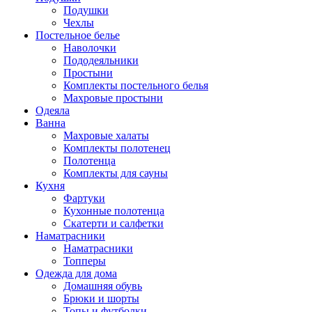
Подушки
Чехлы
Постельное белье
Наволочки
Пододеяльники
Простыни
Комплекты постельного белья
Махровые простыни
Одеяла
Ванна
Махровые халаты
Комплекты полотенец
Полотенца
Комплекты для сауны
Кухня
Фартуки
Кухонные полотенца
Скатерти и салфетки
Наматрасники
Наматрасники
Топперы
Одежда для дома
Домашняя обувь
Брюки и шорты
Топы и футболки