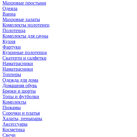
Махровые простыни
Одеяла
Ванна
Махровые халаты
Комплекты полотенец
Полотенца
Комплекты для сауны
Кухня
Фартуки
Кухонные полотенца
Скатерти и салфетки
Наматрасники
Наматрасники
Топперы
Одежда для дома
Домашняя обувь
Брюки и шорты
Топы и футболки
Комплекты
Пижамы
Сорочки и платья
Халаты, пеньюары
Аксессуары
Косметика
Свечи