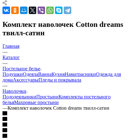
Комплект наволочек Cotton dreams
твилл-сатин
Главная
—
Каталог
—
Постельное белье
Подушки
Одеяла
Ванна
Кухня
Наматрасники
Одежда для
дома
Аксессуары
Пледы и покрывала
—
Наволочки
Пододеяльники
Простыни
Комплекты постельного
белья
Махровые простыни
—
Комплект наволочек Cotton dreams твилл-сатин