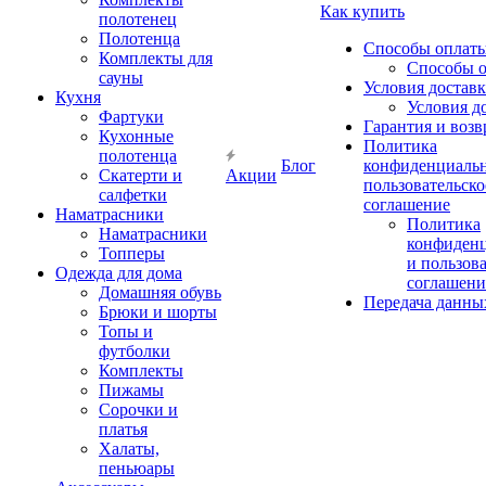
Как купить
полотенец
Полотенца
Способы оплат
Комплекты для
Способы 
сауны
Условия достав
Кухня
Условия д
Фартуки
Гарантия и возв
Кухонные
Политика
полотенца
Блог
конфиденциальн
Скатерти и
Акции
пользовательско
салфетки
соглашение
Наматрасники
Политика
Наматрасники
конфиден
Топперы
и пользов
Одежда для дома
соглашени
Домашняя обувь
Передача данны
Брюки и шорты
Топы и
футболки
Комплекты
Пижамы
Сорочки и
платья
Халаты,
пеньюары