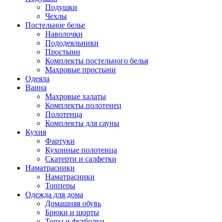
Подушки
Чехлы
Постельное белье
Наволочки
Пододеяльники
Простыни
Комплекты постельного белья
Махровые простыни
Одеяла
Ванна
Махровые халаты
Комплекты полотенец
Полотенца
Комплекты для сауны
Кухня
Фартуки
Кухонные полотенца
Скатерти и салфетки
Наматрасники
Наматрасники
Топперы
Одежда для дома
Домашняя обувь
Брюки и шорты
Топы и футболки