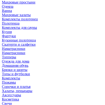
Махровые простыни
Одеяла
Ванна
Махровые халаты
Комплекты полотенец
Полотенца
Комплекты для сауны
Кухня
Фартуки
Кухонные полотенца
Скатерти и салфетки
Наматрасники
Наматрасники
Топперы
Одежда для дома
Домашняя обувь
Брюки и шорты
Топы и футболки
Комплекты
Пижамы
Сорочки и платья
Халаты, пеньюары
Аксессуары
Косметика
Свечи