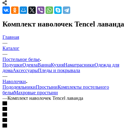
Комплект наволочек Tencel лаванда
Главная
—
Каталог
—
Постельное белье
Подушки
Одеяла
Ванна
Кухня
Наматрасники
Одежда для
дома
Аксессуары
Пледы и покрывала
—
Наволочки
Пододеяльники
Простыни
Комплекты постельного
белья
Махровые простыни
—
Комплект наволочек Tencel лаванда