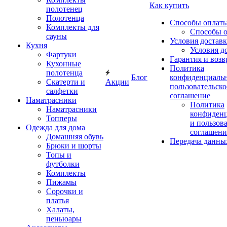
Как купить
полотенец
Полотенца
Способы оплат
Комплекты для
Способы 
сауны
Условия достав
Кухня
Условия д
Фартуки
Гарантия и возв
Кухонные
Политика
полотенца
Блог
конфиденциальн
Скатерти и
Акции
пользовательско
салфетки
соглашение
Наматрасники
Политика
Наматрасники
конфиден
Топперы
и пользов
Одежда для дома
соглашени
Домашняя обувь
Передача данны
Брюки и шорты
Топы и
футболки
Комплекты
Пижамы
Сорочки и
платья
Халаты,
пеньюары