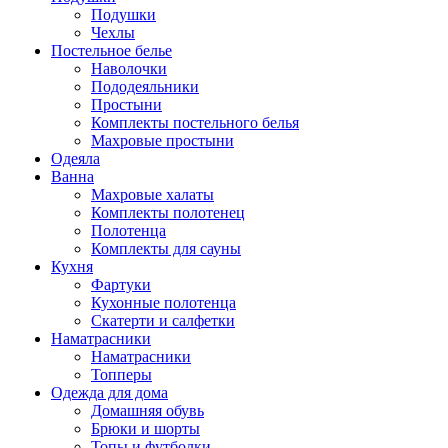
Подушки
Чехлы
Постельное белье
Наволочки
Пододеяльники
Простыни
Комплекты постельного белья
Махровые простыни
Одеяла
Ванна
Махровые халаты
Комплекты полотенец
Полотенца
Комплекты для сауны
Кухня
Фартуки
Кухонные полотенца
Скатерти и салфетки
Наматрасники
Наматрасники
Топперы
Одежда для дома
Домашняя обувь
Брюки и шорты
Топы и футболки