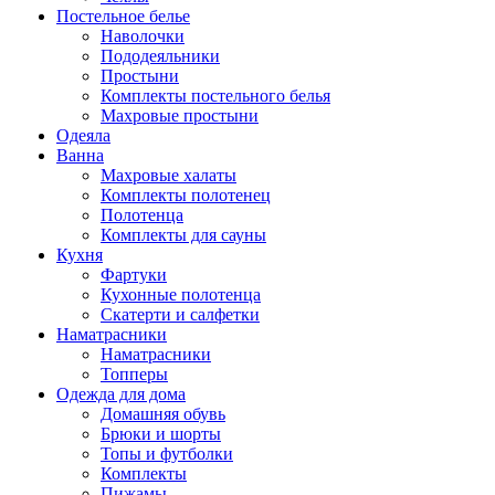
Постельное белье
Наволочки
Пододеяльники
Простыни
Комплекты постельного белья
Махровые простыни
Одеяла
Ванна
Махровые халаты
Комплекты полотенец
Полотенца
Комплекты для сауны
Кухня
Фартуки
Кухонные полотенца
Скатерти и салфетки
Наматрасники
Наматрасники
Топперы
Одежда для дома
Домашняя обувь
Брюки и шорты
Топы и футболки
Комплекты
Пижамы