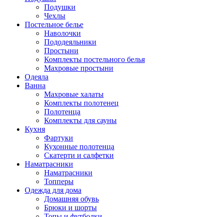
Подушки
Чехлы
Постельное белье
Наволочки
Пододеяльники
Простыни
Комплекты постельного белья
Махровые простыни
Одеяла
Ванна
Махровые халаты
Комплекты полотенец
Полотенца
Комплекты для сауны
Кухня
Фартуки
Кухонные полотенца
Скатерти и салфетки
Наматрасники
Наматрасники
Топперы
Одежда для дома
Домашняя обувь
Брюки и шорты
Топы и футболки