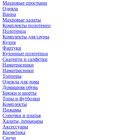
Махровые простыни
Одеяла
Ванна
Махровые халаты
Комплекты полотенец
Полотенца
Комплекты для сауны
Кухня
Фартуки
Кухонные полотенца
Скатерти и салфетки
Наматрасники
Наматрасники
Топперы
Одежда для дома
Домашняя обувь
Брюки и шорты
Топы и футболки
Комплекты
Пижамы
Сорочки и платья
Халаты, пеньюары
Аксессуары
Косметика
Свечи