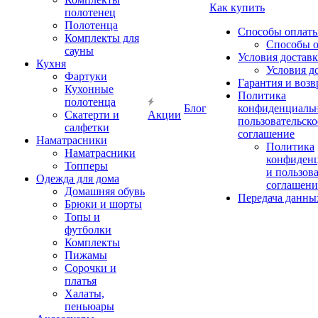
Как купить
полотенец
Полотенца
Способы оплат
Комплекты для
Способы 
сауны
Условия достав
Кухня
Условия д
Фартуки
Гарантия и возв
Кухонные
Политика
полотенца
Блог
конфиденциальн
Скатерти и
Акции
пользовательско
салфетки
соглашение
Наматрасники
Политика
Наматрасники
конфиден
Топперы
и пользов
Одежда для дома
соглашени
Домашняя обувь
Передача данны
Брюки и шорты
Топы и
футболки
Комплекты
Пижамы
Сорочки и
платья
Халаты,
пеньюары