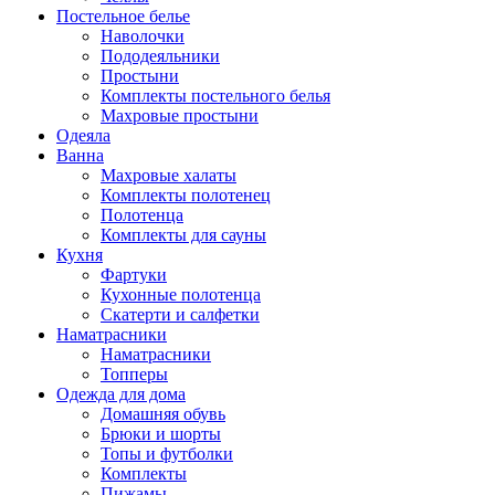
Постельное белье
Наволочки
Пододеяльники
Простыни
Комплекты постельного белья
Махровые простыни
Одеяла
Ванна
Махровые халаты
Комплекты полотенец
Полотенца
Комплекты для сауны
Кухня
Фартуки
Кухонные полотенца
Скатерти и салфетки
Наматрасники
Наматрасники
Топперы
Одежда для дома
Домашняя обувь
Брюки и шорты
Топы и футболки
Комплекты
Пижамы