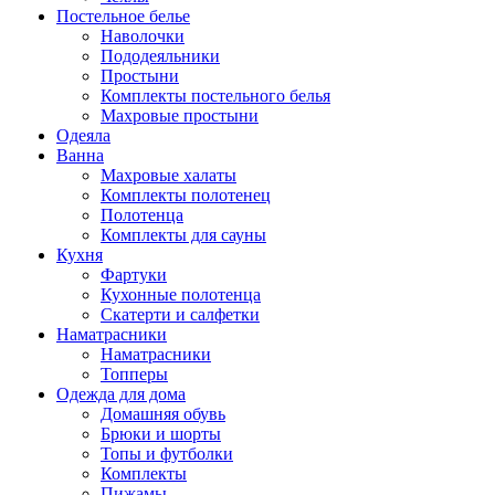
Постельное белье
Наволочки
Пододеяльники
Простыни
Комплекты постельного белья
Махровые простыни
Одеяла
Ванна
Махровые халаты
Комплекты полотенец
Полотенца
Комплекты для сауны
Кухня
Фартуки
Кухонные полотенца
Скатерти и салфетки
Наматрасники
Наматрасники
Топперы
Одежда для дома
Домашняя обувь
Брюки и шорты
Топы и футболки
Комплекты
Пижамы