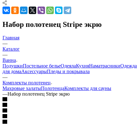
Набор полотенец Stripe экрю
Главная
—
Каталог
—
Ванна
Подушки
Постельное белье
Одеяла
Кухня
Наматрасники
Одежда
для дома
Аксессуары
Пледы и покрывала
—
Комплекты полотенец
Махровые халаты
Полотенца
Комплекты для сауны
—
Набор полотенец Stripe экрю