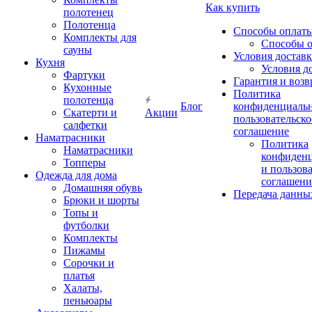
Как купить
полотенец
Полотенца
Способы оплат
Комплекты для
Способы 
сауны
Условия достав
Кухня
Условия д
Фартуки
Гарантия и возв
Кухонные
Политика
полотенца
Блог
конфиденциальн
Скатерти и
Акции
пользовательско
салфетки
соглашение
Наматрасники
Политика
Наматрасники
конфиден
Топперы
и пользов
Одежда для дома
соглашени
Домашняя обувь
Передача данны
Брюки и шорты
Топы и
футболки
Комплекты
Пижамы
Сорочки и
платья
Халаты,
пеньюары