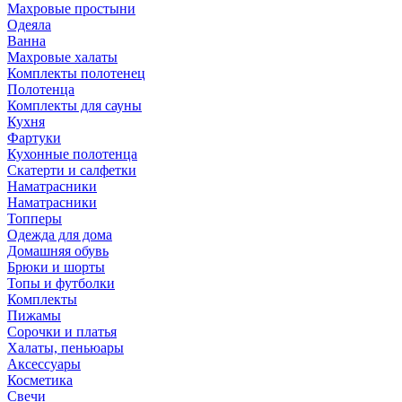
Махровые простыни
Одеяла
Ванна
Махровые халаты
Комплекты полотенец
Полотенца
Комплекты для сауны
Кухня
Фартуки
Кухонные полотенца
Скатерти и салфетки
Наматрасники
Наматрасники
Топперы
Одежда для дома
Домашняя обувь
Брюки и шорты
Топы и футболки
Комплекты
Пижамы
Сорочки и платья
Халаты, пеньюары
Аксессуары
Косметика
Свечи