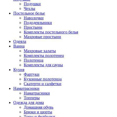
Подушки
Чехлы
Постельное белье
Наволочки
Пододеяльники
Простыни
Комплекты постельного белья
Махровые простыни
Одеяла
Ванна
Махровые халаты
Комплекты полотенец
Полотенца
Комплекты для сауны
Кухня
Фартуки
Кухонные полотенца
Скатерти и салфетки
Наматрасники
Наматрасники
Топперы
Одежда для дома
Домашняя обувь
Брюки и шорты
Топы и футболки