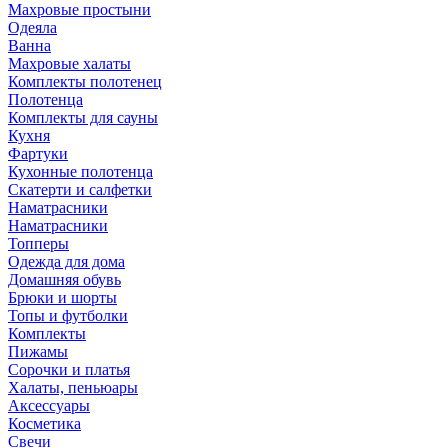
Махровые простыни
Одеяла
Ванна
Махровые халаты
Комплекты полотенец
Полотенца
Комплекты для сауны
Кухня
Фартуки
Кухонные полотенца
Скатерти и салфетки
Наматрасники
Наматрасники
Топперы
Одежда для дома
Домашняя обувь
Брюки и шорты
Топы и футболки
Комплекты
Пижамы
Сорочки и платья
Халаты, пеньюары
Аксессуары
Косметика
Свечи