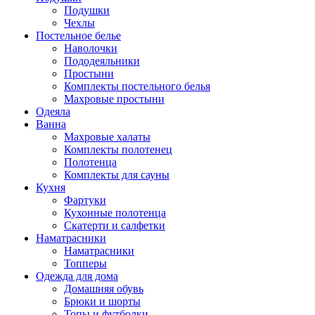
Подушки
Чехлы
Постельное белье
Наволочки
Пододеяльники
Простыни
Комплекты постельного белья
Махровые простыни
Одеяла
Ванна
Махровые халаты
Комплекты полотенец
Полотенца
Комплекты для сауны
Кухня
Фартуки
Кухонные полотенца
Скатерти и салфетки
Наматрасники
Наматрасники
Топперы
Одежда для дома
Домашняя обувь
Брюки и шорты
Топы и футболки