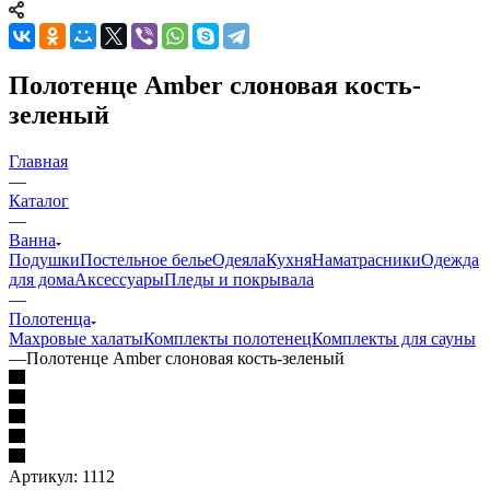
Полотенце Amber слоновая кость-
зеленый
Главная
—
Каталог
—
Ванна
Подушки
Постельное белье
Одеяла
Кухня
Наматрасники
Одежда
для дома
Аксессуары
Пледы и покрывала
—
Полотенца
Махровые халаты
Комплекты полотенец
Комплекты для сауны
—
Полотенце Amber слоновая кость-зеленый
Артикул:
1112