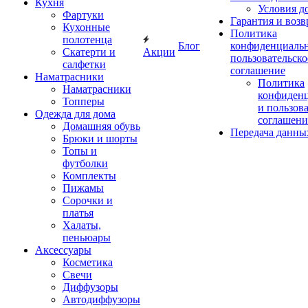
Кухня
Условия д
Фартуки
Гарантия и возв
Кухонные
Политика
полотенца
Блог
конфиденциальн
Скатерти и
Акции
пользовательско
салфетки
соглашение
Наматрасники
Политика
Наматрасники
конфиден
Топперы
и пользов
Одежда для дома
соглашени
Домашняя обувь
Передача данны
Брюки и шорты
Топы и
футболки
Комплекты
Пижамы
Сорочки и
платья
Халаты,
пеньюары
Аксессуары
Косметика
Свечи
Диффузоры
Автодиффузоры