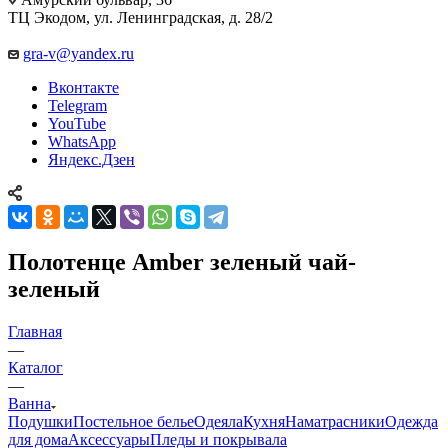
ТЦ Экодом, ул. Ленинградская, д. 28/2
gra-v@yandex.ru
Вконтакте
Telegram
YouTube
WhatsApp
Яндекс.Дзен
Полотенце Amber зеленый чай-
зеленый
Главная
—
Каталог
—
Ванна
Подушки
Постельное белье
Одеяла
Кухня
Наматрасники
Одежда
для дома
Аксессуары
Пледы и покрывала