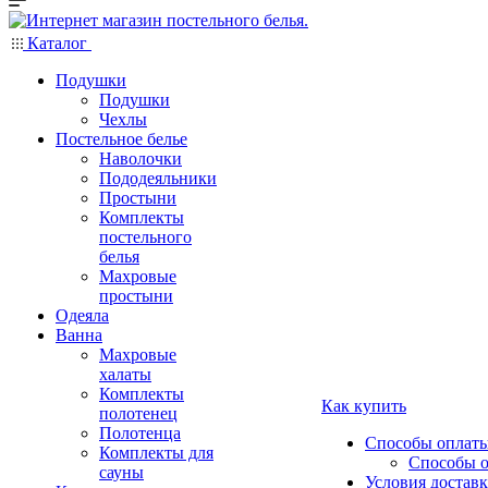
Каталог
Подушки
Подушки
Чехлы
Постельное белье
Наволочки
Пододеяльники
Простыни
Комплекты
постельного
белья
Махровые
простыни
Одеяла
Ванна
Махровые
халаты
Комплекты
Как купить
полотенец
Полотенца
Способы оплат
Комплекты для
Способы 
сауны
Условия достав