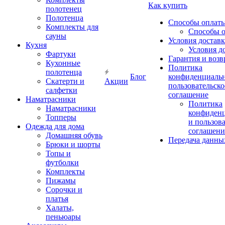
Как купить
полотенец
Полотенца
Способы оплат
Комплекты для
Способы 
сауны
Условия достав
Кухня
Условия д
Фартуки
Гарантия и возв
Кухонные
Политика
полотенца
Блог
конфиденциальн
Скатерти и
Акции
пользовательско
салфетки
соглашение
Наматрасники
Политика
Наматрасники
конфиден
Топперы
и пользов
Одежда для дома
соглашени
Домашняя обувь
Передача данны
Брюки и шорты
Топы и
футболки
Комплекты
Пижамы
Сорочки и
платья
Халаты,
пеньюары