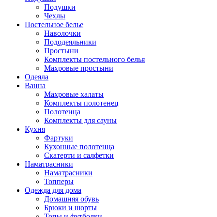
Подушки
Чехлы
Постельное белье
Наволочки
Пододеяльники
Простыни
Комплекты постельного белья
Махровые простыни
Одеяла
Ванна
Махровые халаты
Комплекты полотенец
Полотенца
Комплекты для сауны
Кухня
Фартуки
Кухонные полотенца
Скатерти и салфетки
Наматрасники
Наматрасники
Топперы
Одежда для дома
Домашняя обувь
Брюки и шорты
Топы и футболки