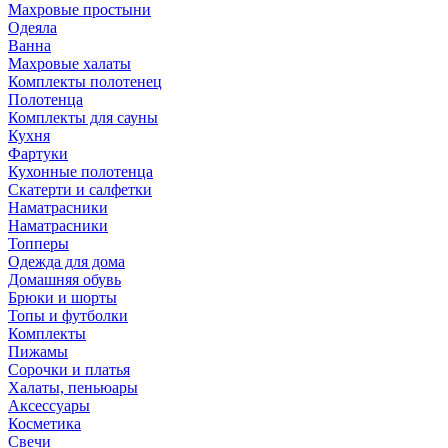
Махровые простыни
Одеяла
Ванна
Махровые халаты
Комплекты полотенец
Полотенца
Комплекты для сауны
Кухня
Фартуки
Кухонные полотенца
Скатерти и салфетки
Наматрасники
Наматрасники
Топперы
Одежда для дома
Домашняя обувь
Брюки и шорты
Топы и футболки
Комплекты
Пижамы
Сорочки и платья
Халаты, пеньюары
Аксессуары
Косметика
Свечи