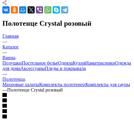
Полотенце Crystal розовый
Главная
—
Каталог
—
Ванна
Подушки
Постельное белье
Одеяла
Кухня
Наматрасники
Одежда
для дома
Аксессуары
Пледы и покрывала
—
Полотенца
Махровые халаты
Комплекты полотенец
Комплекты для сауны
—
Полотенце Crystal розовый