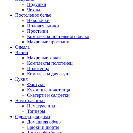
Подушки
Чехлы
Постельное белье
Наволочки
Пододеяльники
Простыни
Комплекты постельного белья
Махровые простыни
Одеяла
Ванна
Махровые халаты
Комплекты полотенец
Полотенца
Комплекты для сауны
Кухня
Фартуки
Кухонные полотенца
Скатерти и салфетки
Наматрасники
Наматрасники
Топперы
Одежда для дома
Домашняя обувь
Брюки и шорты
Топы и футболки