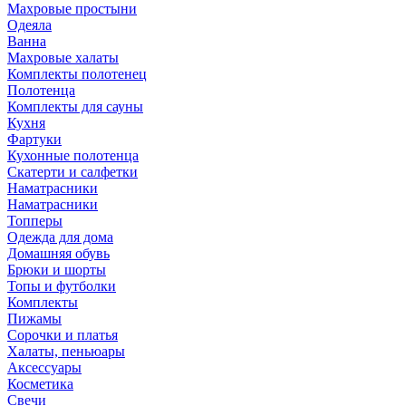
Махровые простыни
Одеяла
Ванна
Махровые халаты
Комплекты полотенец
Полотенца
Комплекты для сауны
Кухня
Фартуки
Кухонные полотенца
Скатерти и салфетки
Наматрасники
Наматрасники
Топперы
Одежда для дома
Домашняя обувь
Брюки и шорты
Топы и футболки
Комплекты
Пижамы
Сорочки и платья
Халаты, пеньюары
Аксессуары
Косметика
Свечи