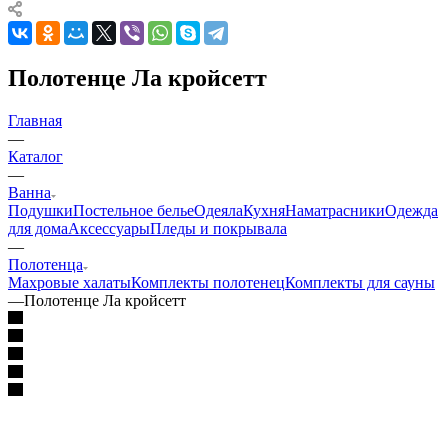
Полотенце Ла кройсетт
Главная
—
Каталог
—
Ванна
Подушки
Постельное белье
Одеяла
Кухня
Наматрасники
Одежда
для дома
Аксессуары
Пледы и покрывала
—
Полотенца
Махровые халаты
Комплекты полотенец
Комплекты для сауны
—
Полотенце Ла кройсетт