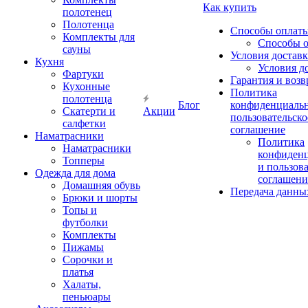
Как купить
полотенец
Полотенца
Способы оплат
Комплекты для
Способы 
сауны
Условия достав
Кухня
Условия д
Фартуки
Гарантия и возв
Кухонные
Политика
полотенца
Блог
конфиденциальн
Скатерти и
Акции
пользовательско
салфетки
соглашение
Наматрасники
Политика
Наматрасники
конфиден
Топперы
и пользов
Одежда для дома
соглашени
Домашняя обувь
Передача данны
Брюки и шорты
Топы и
футболки
Комплекты
Пижамы
Сорочки и
платья
Халаты,
пеньюары