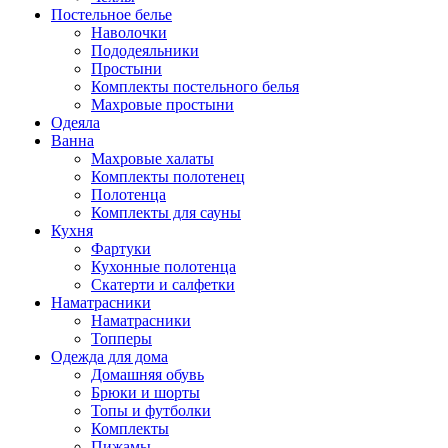
Постельное белье
Наволочки
Пододеяльники
Простыни
Комплекты постельного белья
Махровые простыни
Одеяла
Ванна
Махровые халаты
Комплекты полотенец
Полотенца
Комплекты для сауны
Кухня
Фартуки
Кухонные полотенца
Скатерти и салфетки
Наматрасники
Наматрасники
Топперы
Одежда для дома
Домашняя обувь
Брюки и шорты
Топы и футболки
Комплекты
Пижамы