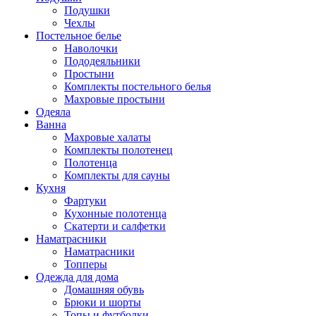
Подушки
Чехлы
Постельное белье
Наволочки
Пододеяльники
Простыни
Комплекты постельного белья
Махровые простыни
Одеяла
Ванна
Махровые халаты
Комплекты полотенец
Полотенца
Комплекты для сауны
Кухня
Фартуки
Кухонные полотенца
Скатерти и салфетки
Наматрасники
Наматрасники
Топперы
Одежда для дома
Домашняя обувь
Брюки и шорты
Топы и футболки