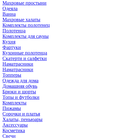
Махровые простыни
Одеяла
Ванна
Махровые халаты
Комплекты полотенец
Полотенца
Комплекты для сауны
Кухня
Фартуки
Кухонные полотенца
Скатерти и салфетки
Наматрасники
Наматрасники
Топперы
Одежда для дома
Домашняя обувь
Брюки и шорты
Топы и футболки
Комплекты
Пижамы
Сорочки и платья
Халаты, пеньюары
Аксессуары
Косметика
Свечи