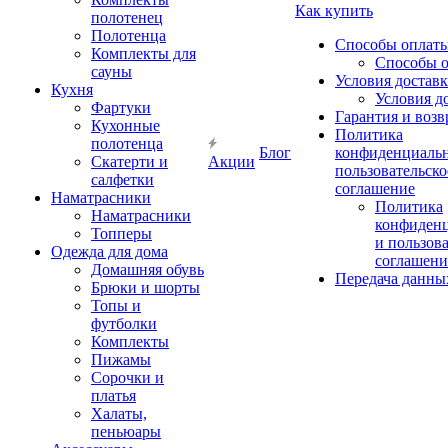
Как купить
полотенец
Полотенца
Способы оплат
Комплекты для
Способы 
сауны
Условия достав
Кухня
Условия д
Фартуки
Гарантия и возв
Кухонные
Политика
полотенца
Блог
конфиденциальн
Скатерти и
Акции
пользовательско
салфетки
соглашение
Наматрасники
Политика
Наматрасники
конфиден
Топперы
и пользов
Одежда для дома
соглашени
Домашняя обувь
Передача данны
Брюки и шорты
Топы и
футболки
Комплекты
Пижамы
Сорочки и
платья
Халаты,
пеньюары