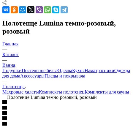
Полотенце Lumina темно-розовый,
розовый
Главная
—
Каталог
—
Ванна
Подушки
Постельное белье
Одеяла
Кухня
Наматрасники
Одежда
для дома
Аксессуары
Пледы и покрывала
—
Полотенца
Махровые халаты
Комплекты полотенец
Комплекты для сауны
—
Полотенце Lumina темно-розовый, розовый