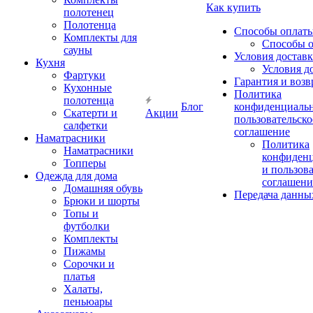
Как купить
полотенец
Полотенца
Способы оплат
Комплекты для
Способы 
сауны
Условия достав
Кухня
Условия д
Фартуки
Гарантия и возв
Кухонные
Политика
полотенца
Блог
конфиденциальн
Скатерти и
Акции
пользовательско
салфетки
соглашение
Наматрасники
Политика
Наматрасники
конфиден
Топперы
и пользов
Одежда для дома
соглашени
Домашняя обувь
Передача данны
Брюки и шорты
Топы и
футболки
Комплекты
Пижамы
Сорочки и
платья
Халаты,
пеньюары