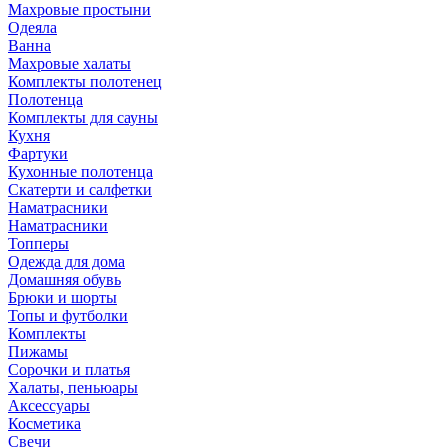
Махровые простыни
Одеяла
Ванна
Махровые халаты
Комплекты полотенец
Полотенца
Комплекты для сауны
Кухня
Фартуки
Кухонные полотенца
Скатерти и салфетки
Наматрасники
Наматрасники
Топперы
Одежда для дома
Домашняя обувь
Брюки и шорты
Топы и футболки
Комплекты
Пижамы
Сорочки и платья
Халаты, пеньюары
Аксессуары
Косметика
Свечи