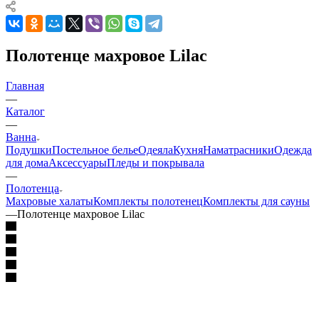
Полотенце махровое Lilac
Главная
—
Каталог
—
Ванна
Подушки
Постельное белье
Одеяла
Кухня
Наматрасники
Одежда
для дома
Аксессуары
Пледы и покрывала
—
Полотенца
Махровые халаты
Комплекты полотенец
Комплекты для сауны
—
Полотенце махровое Lilac