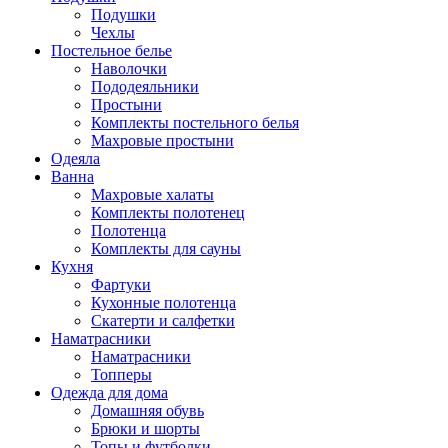
Подушки
Чехлы
Постельное белье
Наволочки
Пододеяльники
Простыни
Комплекты постельного белья
Махровые простыни
Одеяла
Ванна
Махровые халаты
Комплекты полотенец
Полотенца
Комплекты для сауны
Кухня
Фартуки
Кухонные полотенца
Скатерти и салфетки
Наматрасники
Наматрасники
Топперы
Одежда для дома
Домашняя обувь
Брюки и шорты
Топы и футболки