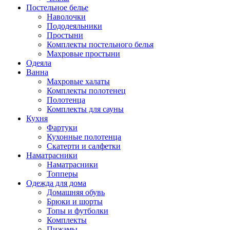
Постельное белье
Наволочки
Пододеяльники
Простыни
Комплекты постельного белья
Махровые простыни
Одеяла
Ванна
Махровые халаты
Комплекты полотенец
Полотенца
Комплекты для сауны
Кухня
Фартуки
Кухонные полотенца
Скатерти и салфетки
Наматрасники
Наматрасники
Топперы
Одежда для дома
Домашняя обувь
Брюки и шорты
Топы и футболки
Комплекты
Пижамы