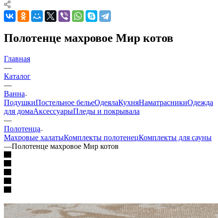
Полотенце махровое Мир котов
Главная
—
Каталог
—
Ванна
Подушки
Постельное белье
Одеяла
Кухня
Наматрасники
Одежда
для дома
Аксессуары
Пледы и покрывала
—
Полотенца
Махровые халаты
Комплекты полотенец
Комплекты для сауны
—
Полотенце махровое Мир котов