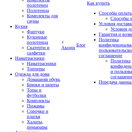
Как купить
полотенец
Полотенца
Способы оплат
Комплекты для
Способы 
сауны
Условия достав
Кухня
Условия д
Фартуки
Гарантия и возв
Кухонные
Политика
полотенца
Блог
конфиденциальн
Скатерти и
Акции
пользовательско
салфетки
соглашение
Наматрасники
Политика
Наматрасники
конфиден
Топперы
и пользов
Одежда для дома
соглашени
Домашняя обувь
Передача данны
Брюки и шорты
Топы и
футболки
Комплекты
Пижамы
Сорочки и
платья
Халаты,
пеньюары