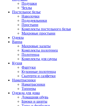
Подушки
Чехлы
Постельное белье
Наволочки
Пододеяльники
Простыни
Комплекты постельного белья
Махровые простыни
Одеяла
Ванна
Махровые халаты
Комплекты полотенец
Полотенца
Комплекты для сауны
Кухня
Фартуки
Кухонные полотенца
Скатерти и салфетки
Наматрасники
Наматрасники
Топперы
Одежда для дома
Домашняя обувь
Брюки и шорты
Топы и футболки