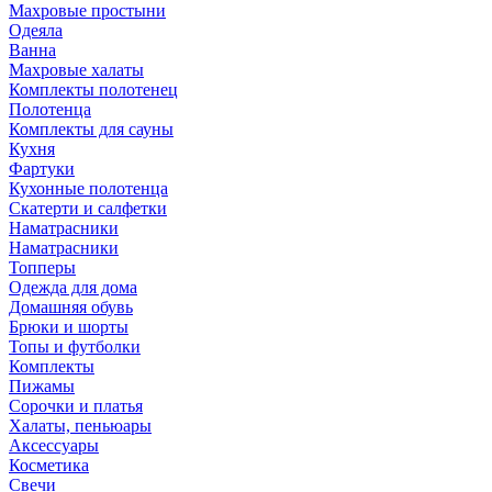
Махровые простыни
Одеяла
Ванна
Махровые халаты
Комплекты полотенец
Полотенца
Комплекты для сауны
Кухня
Фартуки
Кухонные полотенца
Скатерти и салфетки
Наматрасники
Наматрасники
Топперы
Одежда для дома
Домашняя обувь
Брюки и шорты
Топы и футболки
Комплекты
Пижамы
Сорочки и платья
Халаты, пеньюары
Аксессуары
Косметика
Свечи