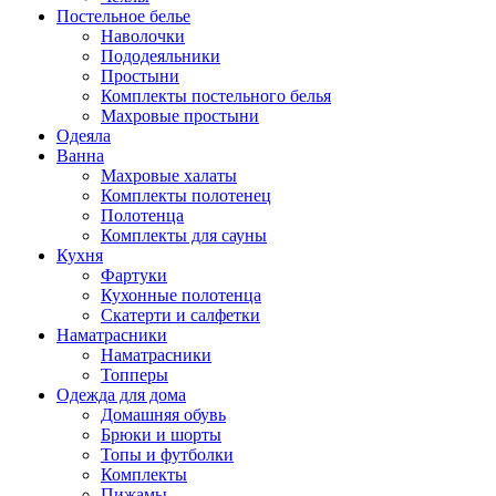
Постельное белье
Наволочки
Пододеяльники
Простыни
Комплекты постельного белья
Махровые простыни
Одеяла
Ванна
Махровые халаты
Комплекты полотенец
Полотенца
Комплекты для сауны
Кухня
Фартуки
Кухонные полотенца
Скатерти и салфетки
Наматрасники
Наматрасники
Топперы
Одежда для дома
Домашняя обувь
Брюки и шорты
Топы и футболки
Комплекты
Пижамы