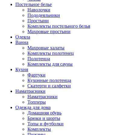
Постельное белье
Наволочки
Пододеяльники
Простыни
Комплекты постельного белья
Махровые простыни
Одеяла
Ванна
Махровые халаты
Комплекты полотенец
Полотенца
Комплекты для сауны
Кухня
Фартуки
Кухонные полотенца
Скатерти и салфетки
Наматрасники
Наматрасники
Топперы
Одежда для дома
Домашняя обувь
Брюки и шорты
Топы и футболки
Комплекты
Пижамы