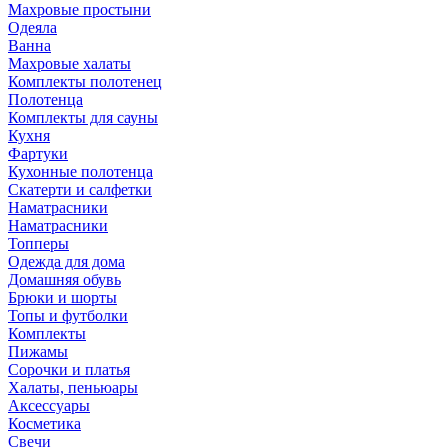
Махровые простыни
Одеяла
Ванна
Махровые халаты
Комплекты полотенец
Полотенца
Комплекты для сауны
Кухня
Фартуки
Кухонные полотенца
Скатерти и салфетки
Наматрасники
Наматрасники
Топперы
Одежда для дома
Домашняя обувь
Брюки и шорты
Топы и футболки
Комплекты
Пижамы
Сорочки и платья
Халаты, пеньюары
Аксессуары
Косметика
Свечи