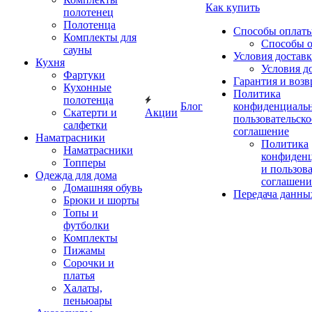
Как купить
полотенец
Полотенца
Способы оплат
Комплекты для
Способы 
сауны
Условия достав
Кухня
Условия д
Фартуки
Гарантия и возв
Кухонные
Политика
полотенца
Блог
конфиденциальн
Скатерти и
Акции
пользовательско
салфетки
соглашение
Наматрасники
Политика
Наматрасники
конфиден
Топперы
и пользов
Одежда для дома
соглашени
Домашняя обувь
Передача данны
Брюки и шорты
Топы и
футболки
Комплекты
Пижамы
Сорочки и
платья
Халаты,
пеньюары