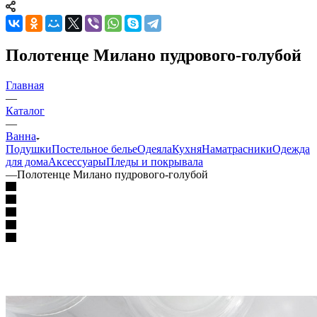
Полотенце Милано пудрового-голубой
Главная
—
Каталог
—
Ванна
Подушки
Постельное белье
Одеяла
Кухня
Наматрасники
Одежда
для дома
Аксессуары
Пледы и покрывала
—
Полотенце Милано пудрового-голубой