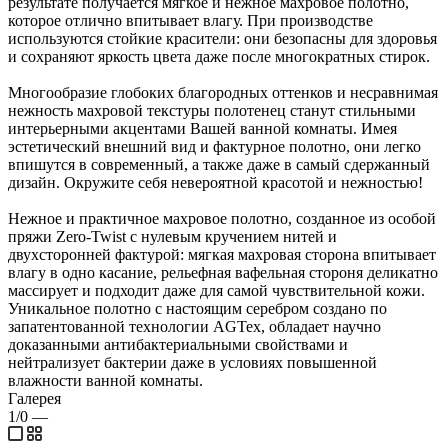
результате получается мягкое и нежное махровое полотно,
которое отлично впитывает влагу. При производстве
используются стойкие красители: они безопасны для здоровья
и сохраняют яркость цвета даже после многократных стирок.
Многообразие глобоких благородных оттенков и несравнимая
нежность махровой текстуры полотенец станут стильными
интерьерными акцентами Вашей ванной комнаты. Имея
эстетический внешний вид и фактурное полотно, они легко
впишутся в современный, а также даже в самый сдержанный
дизайн. Окружите себя невероятной красотой и нежностью!
Нежное и практичное махровое полотно, созданное из особой
пряжи Zero-Twist с нулевым кручением нитей и
двухсторонней фактурой: мягкая махровая сторона впитывает
влагу в одно касание, рельефная вафельная стороня деликатно
массирует и подходит даже для самой чувствительной кожи.
Уникальное полотно с настоящим серебром создано по
запатентованной технологии AGTex, обладает научно
доказанными антибактериальными свойствами и
нейтрализует бактерии даже в условиях повышенной
влажности ванной комнаты.
Галерея
1/0
—