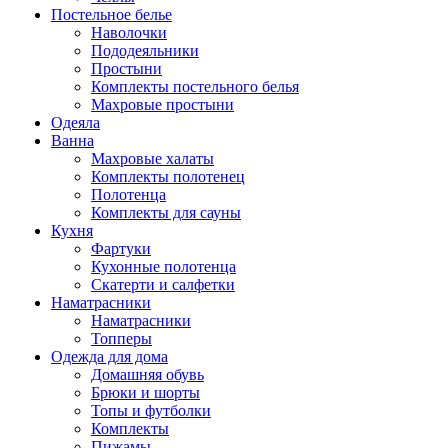
Постельное белье
Наволочки
Пододеяльники
Простыни
Комплекты постельного белья
Махровые простыни
Одеяла
Ванна
Махровые халаты
Комплекты полотенец
Полотенца
Комплекты для сауны
Кухня
Фартуки
Кухонные полотенца
Скатерти и салфетки
Наматрасники
Наматрасники
Топперы
Одежда для дома
Домашняя обувь
Брюки и шорты
Топы и футболки
Комплекты
Пижамы