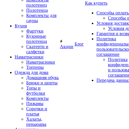
Как купить
полотенец
Полотенца
Способы оплат
Комплекты для
Способы 
сауны
Условия достав
Кухня
Условия д
Фартуки
Гарантия и возв
Кухонные
Политика
полотенца
Блог
конфиденциальн
Скатерти и
Акции
пользовательско
салфетки
соглашение
Наматрасники
Политика
Наматрасники
конфиден
Топперы
и пользов
Одежда для дома
соглашени
Домашняя обувь
Передача данны
Брюки и шорты
Топы и
футболки
Комплекты
Пижамы
Сорочки и
платья
Халаты,
пеньюары