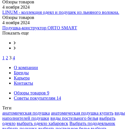
Обзоры товаров
4 ноября 2024
LINUM - коллекция одеял и подушек из льняного волокна.
Обзоры товаров
4 ноября 2024
Подушка-конструктор ORTO SMART
Показать еще
1
2
3
4
О компании
Бренды
Карьера
Контакты
Обзоры товаров
9
Советы покупателям
14
Теги
анатомическая подушка
анатомическая подушка купить
виды
наполнителей подушки
виды постельного белья
выбрать
одеяло
выбрать одеяло хабаровск
Выбрать пододеяльник
выбрать подушку
выбрать постельное белье
выбрать