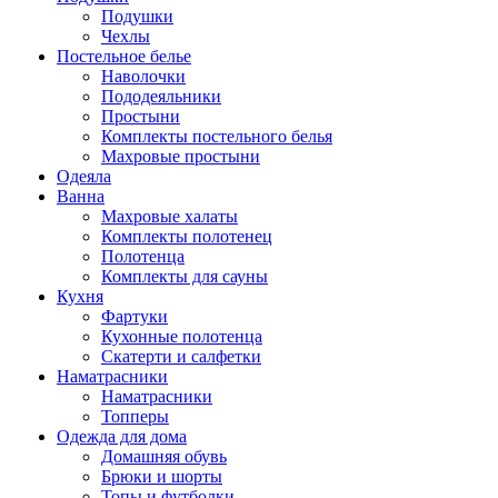
Подушки
Чехлы
Постельное белье
Наволочки
Пододеяльники
Простыни
Комплекты постельного белья
Махровые простыни
Одеяла
Ванна
Махровые халаты
Комплекты полотенец
Полотенца
Комплекты для сауны
Кухня
Фартуки
Кухонные полотенца
Скатерти и салфетки
Наматрасники
Наматрасники
Топперы
Одежда для дома
Домашняя обувь
Брюки и шорты
Топы и футболки