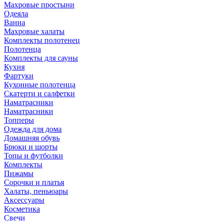
Махровые простыни
Одеяла
Ванна
Махровые халаты
Комплекты полотенец
Полотенца
Комплекты для сауны
Кухня
Фартуки
Кухонные полотенца
Скатерти и салфетки
Наматрасники
Наматрасники
Топперы
Одежда для дома
Домашняя обувь
Брюки и шорты
Топы и футболки
Комплекты
Пижамы
Сорочки и платья
Халаты, пеньюары
Аксессуары
Косметика
Свечи