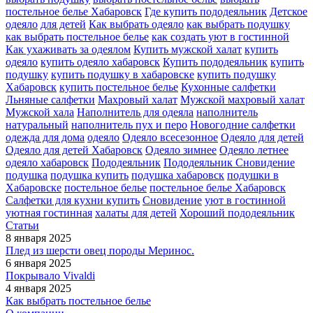
постельное белье Хабаровск
Где купить пододеяльник
Детское
одеяло
для детей
Как выбрать одеяло
как выбрать подушку
как выбрать постельное белье
как создать уют в гостинной
Как ухаживать за одеялом
Купить мужской халат
купить
одеяло
купить одеяло хабаровск
Купить пододеяльник
купить
подушку
купить подушку в хабаровске
купить подушку
Хабаровск
купить постельное белье
Кухонные салфетки
Льняные салфетки
Махровый халат
Мужской махровый халат
Мужской хала
Наполнитель для одеяла
наполнитель
натуральный
наполнитель пух и перо
Новогодние салфетки
одежда для дома
одеяло
Одеяло всесезонное
Одеяло для детей
Одеяло для детей Хабаровск
Одеяло зимнее
Одеяло летнее
одеяло хабаровск
Пододеяльник
Пододеяльник Сновидение
подушка
подушка купить
подушка хабаровск
подушки в
Хабаровске
постельное белье
постельное белье Хабаровск
Салфетки для кухни купить
Сновидение
уют в гостинной
уютная гостинная
халаты для детей
Хороший пододеяльник
Статьи
8 января 2025
Плед из шерсти овец породы Меринос.
6 января 2025
Покрывалo Vivaldi
4 января 2025
Как выбрать постельное белье