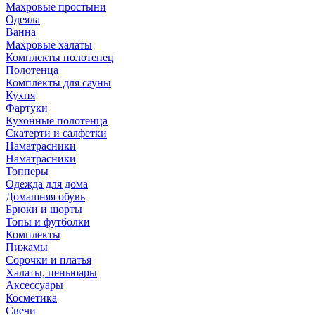
Махровые простыни
Одеяла
Ванна
Махровые халаты
Комплекты полотенец
Полотенца
Комплекты для сауны
Кухня
Фартуки
Кухонные полотенца
Скатерти и салфетки
Наматрасники
Наматрасники
Топперы
Одежда для дома
Домашняя обувь
Брюки и шорты
Топы и футболки
Комплекты
Пижамы
Сорочки и платья
Халаты, пеньюары
Аксессуары
Косметика
Свечи