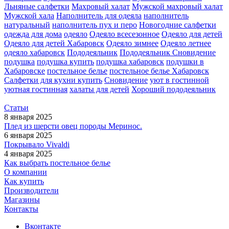
Льняные салфетки
Махровый халат
Мужской махровый халат
Мужской хала
Наполнитель для одеяла
наполнитель
натуральный
наполнитель пух и перо
Новогодние салфетки
одежда для дома
одеяло
Одеяло всесезонное
Одеяло для детей
Одеяло для детей Хабаровск
Одеяло зимнее
Одеяло летнее
одеяло хабаровск
Пододеяльник
Пододеяльник Сновидение
подушка
подушка купить
подушка хабаровск
подушки в
Хабаровске
постельное белье
постельное белье Хабаровск
Салфетки для кухни купить
Сновидение
уют в гостинной
уютная гостинная
халаты для детей
Хороший пододеяльник
Статьи
8 января 2025
Плед из шерсти овец породы Меринос.
6 января 2025
Покрывалo Vivaldi
4 января 2025
Как выбрать постельное белье
О компании
Как купить
Производители
Магазины
Контакты
Вконтакте