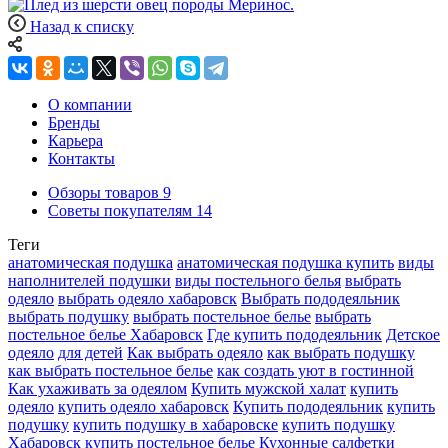
Назад к списку
О компании
Бренды
Карьера
Контакты
Обзоры товаров
9
Советы покупателям
14
Теги
анатомическая подушка
анатомическая подушка купить
виды
наполнителей подушки
виды постельного белья
выбрать
одеяло
выбрать одеяло хабаровск
Выбрать пододеяльник
выбрать подушку
выбрать постельное белье
выбрать
постельное белье Хабаровск
Где купить пододеяльник
Детское
одеяло
для детей
Как выбрать одеяло
как выбрать подушку
как выбрать постельное белье
как создать уют в гостинной
Как ухаживать за одеялом
Купить мужской халат
купить
одеяло
купить одеяло хабаровск
Купить пододеяльник
купить
подушку
купить подушку в хабаровске
купить подушку
Хабаровск
купить постельное белье
Кухонные салфетки