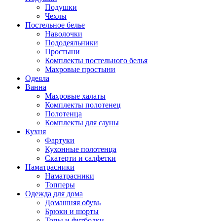
Подушки
Чехлы
Постельное белье
Наволочки
Пододеяльники
Простыни
Комплекты постельного белья
Махровые простыни
Одеяла
Ванна
Махровые халаты
Комплекты полотенец
Полотенца
Комплекты для сауны
Кухня
Фартуки
Кухонные полотенца
Скатерти и салфетки
Наматрасники
Наматрасники
Топперы
Одежда для дома
Домашняя обувь
Брюки и шорты
Топы и футболки