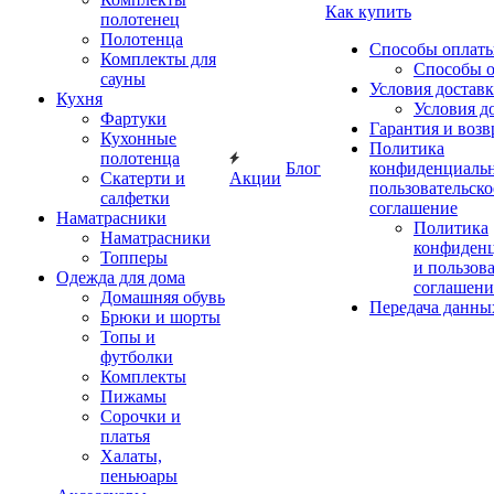
Как купить
полотенец
Полотенца
Способы оплат
Комплекты для
Способы 
сауны
Условия достав
Кухня
Условия д
Фартуки
Гарантия и возв
Кухонные
Политика
полотенца
Блог
конфиденциальн
Скатерти и
Акции
пользовательско
салфетки
соглашение
Наматрасники
Политика
Наматрасники
конфиден
Топперы
и пользов
Одежда для дома
соглашени
Домашняя обувь
Передача данны
Брюки и шорты
Топы и
футболки
Комплекты
Пижамы
Сорочки и
платья
Халаты,
пеньюары