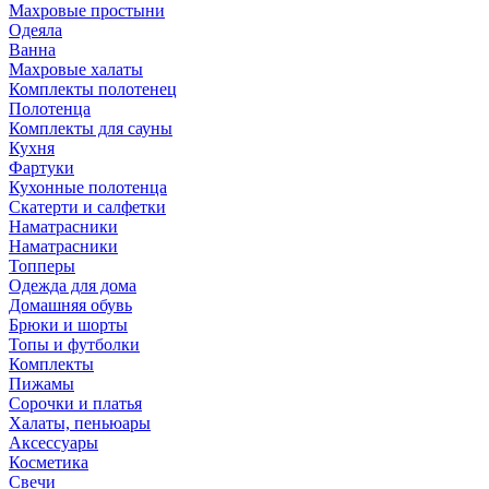
Махровые простыни
Одеяла
Ванна
Махровые халаты
Комплекты полотенец
Полотенца
Комплекты для сауны
Кухня
Фартуки
Кухонные полотенца
Скатерти и салфетки
Наматрасники
Наматрасники
Топперы
Одежда для дома
Домашняя обувь
Брюки и шорты
Топы и футболки
Комплекты
Пижамы
Сорочки и платья
Халаты, пеньюары
Аксессуары
Косметика
Свечи