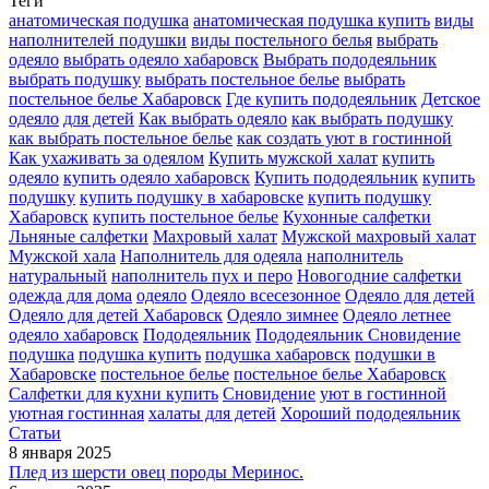
Теги
анатомическая подушка
анатомическая подушка купить
виды
наполнителей подушки
виды постельного белья
выбрать
одеяло
выбрать одеяло хабаровск
Выбрать пододеяльник
выбрать подушку
выбрать постельное белье
выбрать
постельное белье Хабаровск
Где купить пододеяльник
Детское
одеяло
для детей
Как выбрать одеяло
как выбрать подушку
как выбрать постельное белье
как создать уют в гостинной
Как ухаживать за одеялом
Купить мужской халат
купить
одеяло
купить одеяло хабаровск
Купить пододеяльник
купить
подушку
купить подушку в хабаровске
купить подушку
Хабаровск
купить постельное белье
Кухонные салфетки
Льняные салфетки
Махровый халат
Мужской махровый халат
Мужской хала
Наполнитель для одеяла
наполнитель
натуральный
наполнитель пух и перо
Новогодние салфетки
одежда для дома
одеяло
Одеяло всесезонное
Одеяло для детей
Одеяло для детей Хабаровск
Одеяло зимнее
Одеяло летнее
одеяло хабаровск
Пододеяльник
Пододеяльник Сновидение
подушка
подушка купить
подушка хабаровск
подушки в
Хабаровске
постельное белье
постельное белье Хабаровск
Салфетки для кухни купить
Сновидение
уют в гостинной
уютная гостинная
халаты для детей
Хороший пододеяльник
Статьи
8 января 2025
Плед из шерсти овец породы Меринос.