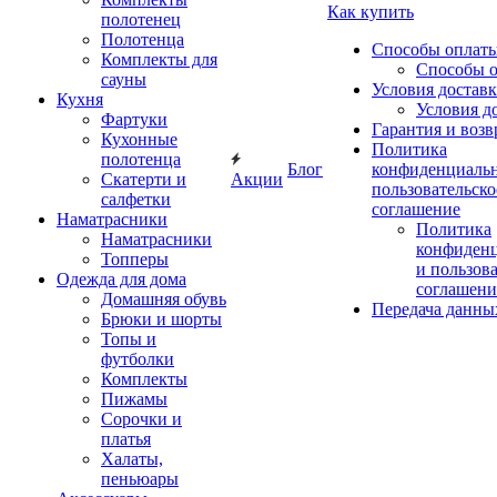
Как купить
полотенец
Полотенца
Способы оплат
Комплекты для
Способы 
сауны
Условия достав
Кухня
Условия д
Фартуки
Гарантия и возв
Кухонные
Политика
полотенца
Блог
конфиденциальн
Скатерти и
Акции
пользовательско
салфетки
соглашение
Наматрасники
Политика
Наматрасники
конфиден
Топперы
и пользов
Одежда для дома
соглашени
Домашняя обувь
Передача данны
Брюки и шорты
Топы и
футболки
Комплекты
Пижамы
Сорочки и
платья
Халаты,
пеньюары