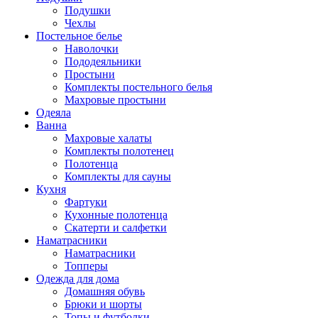
Подушки
Чехлы
Постельное белье
Наволочки
Пододеяльники
Простыни
Комплекты постельного белья
Махровые простыни
Одеяла
Ванна
Махровые халаты
Комплекты полотенец
Полотенца
Комплекты для сауны
Кухня
Фартуки
Кухонные полотенца
Скатерти и салфетки
Наматрасники
Наматрасники
Топперы
Одежда для дома
Домашняя обувь
Брюки и шорты
Топы и футболки