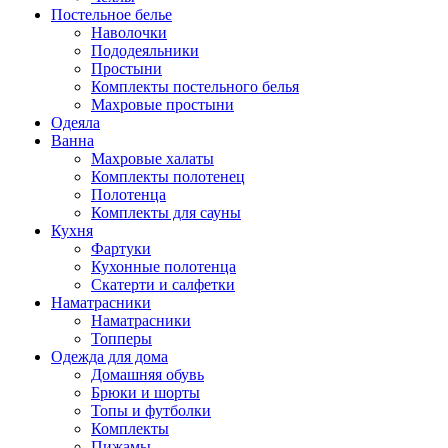
Постельное белье
Наволочки
Пододеяльники
Простыни
Комплекты постельного белья
Махровые простыни
Одеяла
Ванна
Махровые халаты
Комплекты полотенец
Полотенца
Комплекты для сауны
Кухня
Фартуки
Кухонные полотенца
Скатерти и салфетки
Наматрасники
Наматрасники
Топперы
Одежда для дома
Домашняя обувь
Брюки и шорты
Топы и футболки
Комплекты
Пижамы