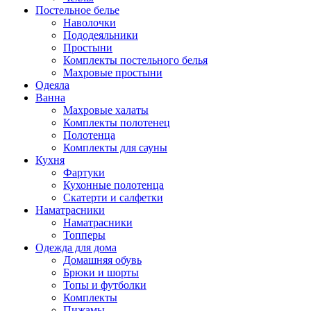
Постельное белье
Наволочки
Пододеяльники
Простыни
Комплекты постельного белья
Махровые простыни
Одеяла
Ванна
Махровые халаты
Комплекты полотенец
Полотенца
Комплекты для сауны
Кухня
Фартуки
Кухонные полотенца
Скатерти и салфетки
Наматрасники
Наматрасники
Топперы
Одежда для дома
Домашняя обувь
Брюки и шорты
Топы и футболки
Комплекты
Пижамы