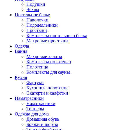
Подушки
Чехлы
Постельное белье
Наволочки
Пододеяльники
Простыни
Комплекты постельного белья
Махровые простыни
Одеяла
Ванна
Махровые халаты
Комплекты полотенец
Полотенца
Комплекты для сауны
Кухня
Фартуки
Кухонные полотенца
Скатерти и салфетки
Наматрасники
Наматрасники
Топперы
Одежда для дома
Домашняя обувь
Брюки и шорты
Топы и футболки