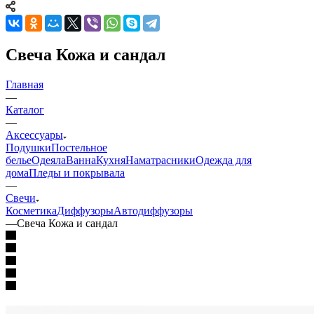
Свеча Кожа и сандал
Главная
—
Каталог
—
Аксессуары
Подушки
Постельное
белье
Одеяла
Ванна
Кухня
Наматрасники
Одежда для
дома
Пледы и покрывала
—
Свечи
Косметика
Диффузоры
Автодиффузоры
—
Свеча Кожа и сандал