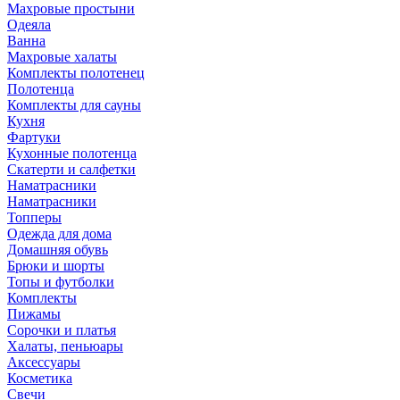
Махровые простыни
Одеяла
Ванна
Махровые халаты
Комплекты полотенец
Полотенца
Комплекты для сауны
Кухня
Фартуки
Кухонные полотенца
Скатерти и салфетки
Наматрасники
Наматрасники
Топперы
Одежда для дома
Домашняя обувь
Брюки и шорты
Топы и футболки
Комплекты
Пижамы
Сорочки и платья
Халаты, пеньюары
Аксессуары
Косметика
Свечи