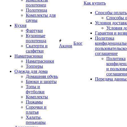
Как купить
полотенец
Полотенца
Способы оплат
Комплекты для
Способы 
сауны
Условия достав
Кухня
Условия д
Фартуки
Гарантия и возв
Кухонные
Политика
полотенца
Блог
конфиденциальн
Скатерти и
Акции
пользовательско
салфетки
соглашение
Наматрасники
Политика
Наматрасники
конфиден
Топперы
и пользов
Одежда для дома
соглашени
Домашняя обувь
Передача данны
Брюки и шорты
Топы и
футболки
Комплекты
Пижамы
Сорочки и
платья
Халаты,
пеньюары