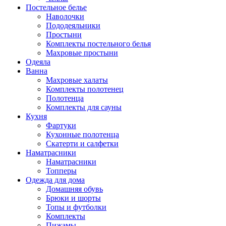
Постельное белье
Наволочки
Пододеяльники
Простыни
Комплекты постельного белья
Махровые простыни
Одеяла
Ванна
Махровые халаты
Комплекты полотенец
Полотенца
Комплекты для сауны
Кухня
Фартуки
Кухонные полотенца
Скатерти и салфетки
Наматрасники
Наматрасники
Топперы
Одежда для дома
Домашняя обувь
Брюки и шорты
Топы и футболки
Комплекты
Пижамы