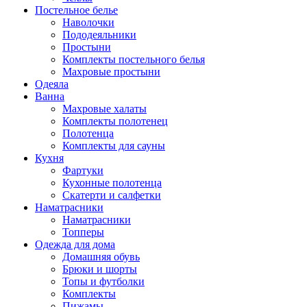
Постельное белье
Наволочки
Пододеяльники
Простыни
Комплекты постельного белья
Махровые простыни
Одеяла
Ванна
Махровые халаты
Комплекты полотенец
Полотенца
Комплекты для сауны
Кухня
Фартуки
Кухонные полотенца
Скатерти и салфетки
Наматрасники
Наматрасники
Топперы
Одежда для дома
Домашняя обувь
Брюки и шорты
Топы и футболки
Комплекты
Пижамы