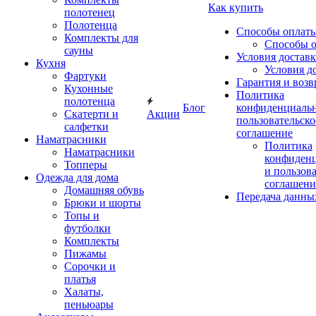
Как купить
полотенец
Полотенца
Способы оплат
Комплекты для
Способы 
сауны
Условия достав
Кухня
Условия д
Фартуки
Гарантия и возв
Кухонные
Политика
полотенца
Блог
конфиденциальн
Скатерти и
Акции
пользовательско
салфетки
соглашение
Наматрасники
Политика
Наматрасники
конфиден
Топперы
и пользов
Одежда для дома
соглашени
Домашняя обувь
Передача данны
Брюки и шорты
Топы и
футболки
Комплекты
Пижамы
Сорочки и
платья
Халаты,
пеньюары