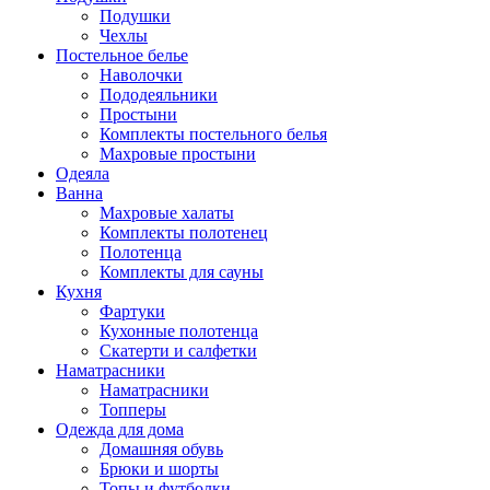
Подушки
Чехлы
Постельное белье
Наволочки
Пододеяльники
Простыни
Комплекты постельного белья
Махровые простыни
Одеяла
Ванна
Махровые халаты
Комплекты полотенец
Полотенца
Комплекты для сауны
Кухня
Фартуки
Кухонные полотенца
Скатерти и салфетки
Наматрасники
Наматрасники
Топперы
Одежда для дома
Домашняя обувь
Брюки и шорты
Топы и футболки