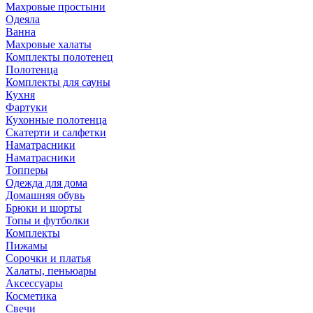
Махровые простыни
Одеяла
Ванна
Махровые халаты
Комплекты полотенец
Полотенца
Комплекты для сауны
Кухня
Фартуки
Кухонные полотенца
Скатерти и салфетки
Наматрасники
Наматрасники
Топперы
Одежда для дома
Домашняя обувь
Брюки и шорты
Топы и футболки
Комплекты
Пижамы
Сорочки и платья
Халаты, пеньюары
Аксессуары
Косметика
Свечи