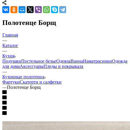
Полотенце Борщ
Главная
—
Каталог
—
Кухня
Подушки
Постельное белье
Одеяла
Ванна
Наматрасники
Одежда
для дома
Аксессуары
Пледы и покрывала
—
Кухонные полотенца
Фартуки
Скатерти и салфетки
—
Полотенце Борщ