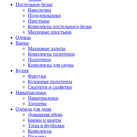
Постельное белье
Наволочки
Пододеяльники
Простыни
Комплекты постельного белья
Махровые простыни
Одеяла
Ванна
Махровые халаты
Комплекты полотенец
Полотенца
Комплекты для сауны
Кухня
Фартуки
Кухонные полотенца
Скатерти и салфетки
Наматрасники
Наматрасники
Топперы
Одежда для дома
Домашняя обувь
Брюки и шорты
Топы и футболки
Комплекты
Пижамы