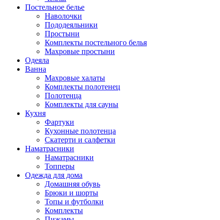
Постельное белье
Наволочки
Пододеяльники
Простыни
Комплекты постельного белья
Махровые простыни
Одеяла
Ванна
Махровые халаты
Комплекты полотенец
Полотенца
Комплекты для сауны
Кухня
Фартуки
Кухонные полотенца
Скатерти и салфетки
Наматрасники
Наматрасники
Топперы
Одежда для дома
Домашняя обувь
Брюки и шорты
Топы и футболки
Комплекты
Пижамы