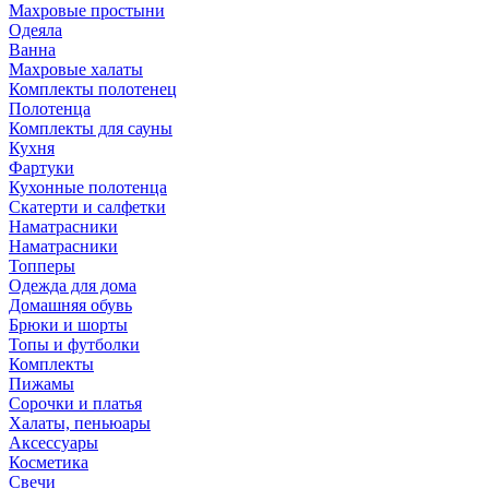
Махровые простыни
Одеяла
Ванна
Махровые халаты
Комплекты полотенец
Полотенца
Комплекты для сауны
Кухня
Фартуки
Кухонные полотенца
Скатерти и салфетки
Наматрасники
Наматрасники
Топперы
Одежда для дома
Домашняя обувь
Брюки и шорты
Топы и футболки
Комплекты
Пижамы
Сорочки и платья
Халаты, пеньюары
Аксессуары
Косметика
Свечи