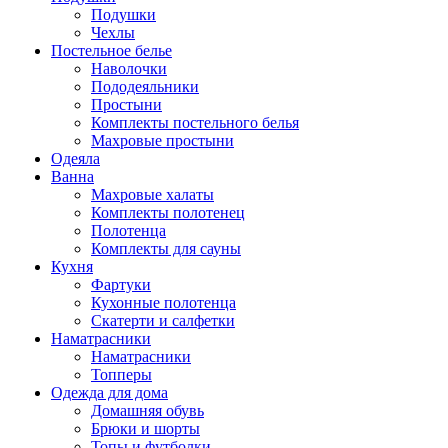
Подушки
Чехлы
Постельное белье
Наволочки
Пододеяльники
Простыни
Комплекты постельного белья
Махровые простыни
Одеяла
Ванна
Махровые халаты
Комплекты полотенец
Полотенца
Комплекты для сауны
Кухня
Фартуки
Кухонные полотенца
Скатерти и салфетки
Наматрасники
Наматрасники
Топперы
Одежда для дома
Домашняя обувь
Брюки и шорты
Топы и футболки