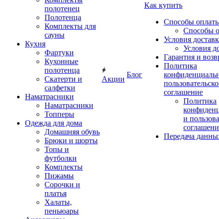
Как купить
полотенец
Полотенца
Способы оплат
Комплекты для
Способы 
сауны
Условия достав
Кухня
Условия д
Фартуки
Гарантия и возв
Кухонные
Политика
полотенца
Блог
конфиденциальн
Скатерти и
Акции
пользовательско
салфетки
соглашение
Наматрасники
Политика
Наматрасники
конфиден
Топперы
и пользов
Одежда для дома
соглашени
Домашняя обувь
Передача данны
Брюки и шорты
Топы и
футболки
Комплекты
Пижамы
Сорочки и
платья
Халаты,
пеньюары