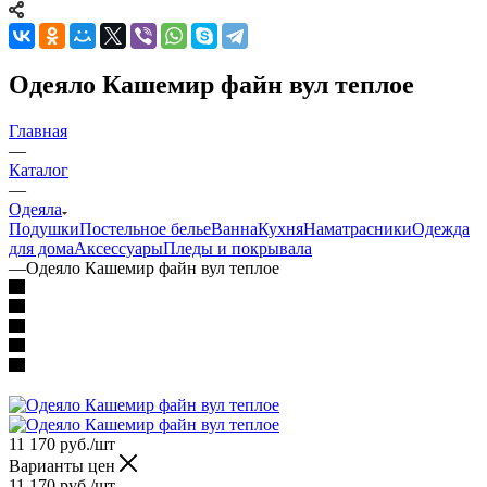
Одеяло Кашемир файн вул теплое
Главная
—
Каталог
—
Одеяла
Подушки
Постельное белье
Ванна
Кухня
Наматрасники
Одежда
для дома
Аксессуары
Пледы и покрывала
—
Одеяло Кашемир файн вул теплое
11 170
руб.
/шт
Варианты цен
11 170
руб.
/шт