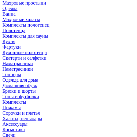
Махровые простыни
Одеяла
Ванна
Махровые халаты
Комплекты полотенец
Полотенца
Комплекты для сауны
Кухня
Фартуки
Кухонные полотенца
Скатерти и салфетки
Наматрасники
Наматрасники
Топперы
Одежда для дома
Домашняя обувь
Брюки и шорты
Топы и футболки
Комплекты
Пижамы
Сорочки и платья
Халаты, пеньюары
Аксессуары
Косметика
Свечи