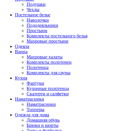
Подушки
Чехлы
Постельное белье
Наволочки
Пододеяльники
Простыни
Комплекты постельного белья
Махровые простыни
Одеяла
Ванна
Махровые халаты
Комплекты полотенец
Полотенца
Комплекты для сауны
Кухня
Фартуки
Кухонные полотенца
Скатерти и салфетки
Наматрасники
Наматрасники
Топперы
Одежда для дома
Домашняя обувь
Брюки и шорты
Топы и футболки