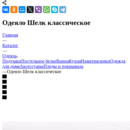
Одеяло Шелк классическое
Главная
—
Каталог
—
Одеяла
Подушки
Постельное белье
Ванна
Кухня
Наматрасники
Одежда
для дома
Аксессуары
Пледы и покрывала
—
Одеяло Шелк классическое