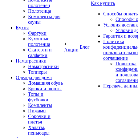
Как купить
полотенец
Полотенца
Способы оплат
Комплекты для
Способы 
сауны
Условия достав
Кухня
Условия д
Фартуки
Гарантия и возв
Кухонные
Политика
полотенца
Блог
конфиденциальн
Скатерти и
Акции
пользовательско
салфетки
соглашение
Наматрасники
Политика
Наматрасники
конфиден
Топперы
и пользов
Одежда для дома
соглашени
Домашняя обувь
Передача данны
Брюки и шорты
Топы и
футболки
Комплекты
Пижамы
Сорочки и
платья
Халаты,
пеньюары