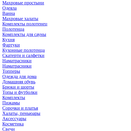
Махровые простыни
Одеяла
Ванна
Махровые халаты
Комплекты полотенец
Полотенца
Комплекты для сауны
Кухня
Фартуки
Кухонные полотенца
Скатерти и салфетки
Наматрасники
Наматрасники
Топперы
Одежда для дома
Домашняя обувь
Брюки и шорты
Топы и футболки
Комплекты
Пижамы
Сорочки и платья
Халаты, пеньюары
Аксессуары
Косметика
Свечи