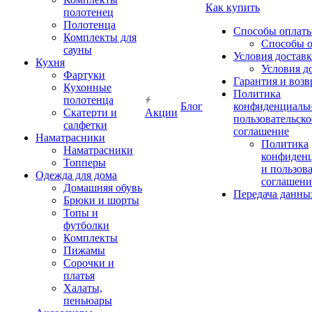
Как купить
полотенец
Полотенца
Способы оплат
Комплекты для
Способы 
сауны
Условия достав
Кухня
Условия д
Фартуки
Гарантия и возв
Кухонные
Политика
полотенца
Блог
конфиденциальн
Скатерти и
Акции
пользовательско
салфетки
соглашение
Наматрасники
Политика
Наматрасники
конфиден
Топперы
и пользов
Одежда для дома
соглашени
Домашняя обувь
Передача данны
Брюки и шорты
Топы и
футболки
Комплекты
Пижамы
Сорочки и
платья
Халаты,
пеньюары