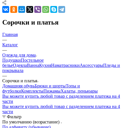
Сорочки и платья
Главная
—
Каталог
—
Одежда для дома
Подушки
Постельное
белье
Одеяла
Ванна
Кухня
Наматрасники
Аксессуары
Пледы и
покрывала
—
Сорочки и платья
Домашняя обувь
Брюки и шорты
Топы и
футболки
Комплекты
Пижамы
Халаты, пеньюары
Вы можете купить любой товар с разделением платежа на 4
части
Вы можете купить любой товар с разделением платежа на 4
части
Фильтр
По умолчанию (возрастание)
По алфавиту (убывание)