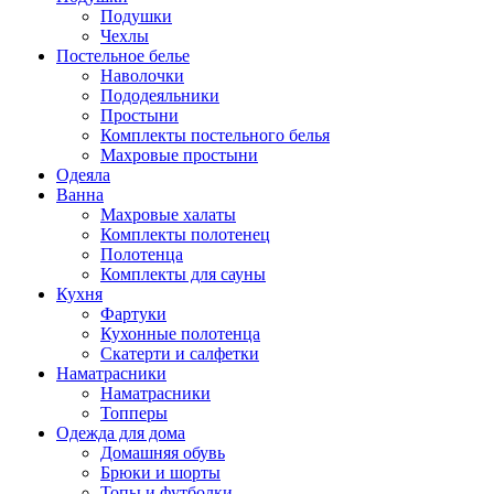
Подушки
Чехлы
Постельное белье
Наволочки
Пододеяльники
Простыни
Комплекты постельного белья
Махровые простыни
Одеяла
Ванна
Махровые халаты
Комплекты полотенец
Полотенца
Комплекты для сауны
Кухня
Фартуки
Кухонные полотенца
Скатерти и салфетки
Наматрасники
Наматрасники
Топперы
Одежда для дома
Домашняя обувь
Брюки и шорты
Топы и футболки