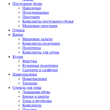
Постельное белье
Наволочки
Пододеяльники
Простыни
Комплекты постельного белья
Махровые простыни
Одеяла
Ванна
Махровые халаты
Комплекты полотенец
Полотенца
Комплекты для сауны
Кухня
Фартуки
Кухонные полотенца
Скатерти и салфетки
Наматрасники
Наматрасники
Топперы
Одежда для дома
Домашняя обувь
Брюки и шорты
Топы и футболки
Комплекты
Пижамы