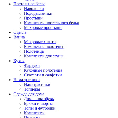
Постельное белье
Наволочки
Пододеяльники
Простыни
Комплекты постельного белья
Махровые простыни
Одеяла
Ванна
Махровые халаты
Комплекты полотенец
Полотенца
Комплекты для сауны
Кухня
Фартуки
Кухонные полотенца
Скатерти и салфетки
Наматрасники
Наматрасники
Топперы
Одежда для дома
Домашняя обувь
Брюки и шорты
Топы и футболки
Комплекты
Пижамы