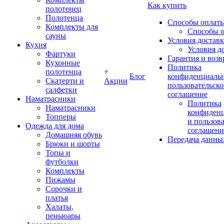
Как купить
полотенец
Полотенца
Способы оплат
Комплекты для
Способы 
сауны
Условия достав
Кухня
Условия д
Фартуки
Гарантия и возв
Кухонные
Политика
полотенца
Блог
конфиденциальн
Скатерти и
Акции
пользовательско
салфетки
соглашение
Наматрасники
Политика
Наматрасники
конфиден
Топперы
и пользов
Одежда для дома
соглашени
Домашняя обувь
Передача данны
Брюки и шорты
Топы и
футболки
Комплекты
Пижамы
Сорочки и
платья
Халаты,
пеньюары