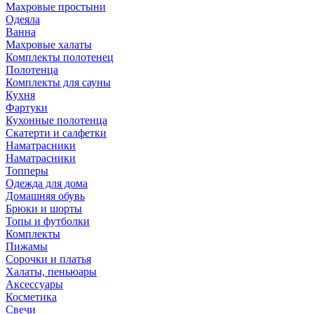
Махровые простыни
Одеяла
Ванна
Махровые халаты
Комплекты полотенец
Полотенца
Комплекты для сауны
Кухня
Фартуки
Кухонные полотенца
Скатерти и салфетки
Наматрасники
Наматрасники
Топперы
Одежда для дома
Домашняя обувь
Брюки и шорты
Топы и футболки
Комплекты
Пижамы
Сорочки и платья
Халаты, пеньюары
Аксессуары
Косметика
Свечи