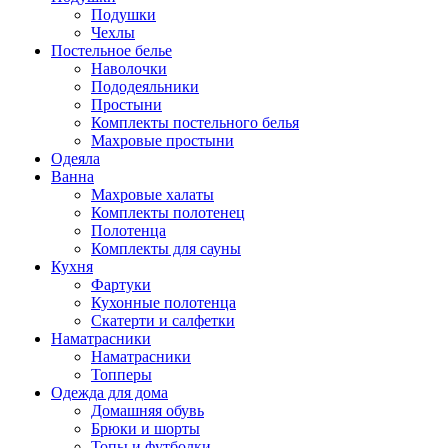
Подушки
Чехлы
Постельное белье
Наволочки
Пододеяльники
Простыни
Комплекты постельного белья
Махровые простыни
Одеяла
Ванна
Махровые халаты
Комплекты полотенец
Полотенца
Комплекты для сауны
Кухня
Фартуки
Кухонные полотенца
Скатерти и салфетки
Наматрасники
Наматрасники
Топперы
Одежда для дома
Домашняя обувь
Брюки и шорты
Топы и футболки