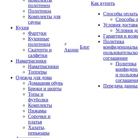
Как купить
полотенец
Полотенца
Способы оплат
Комплекты для
Способы 
сауны
Условия достав
Кухня
Условия д
Фартуки
Гарантия и возв
Кухонные
Политика
полотенца
Блог
конфиденциальн
Скатерти и
Акции
пользовательско
салфетки
соглашение
Наматрасники
Политика
Наматрасники
конфиден
Топперы
и пользов
Одежда для дома
соглашени
Домашняя обувь
Передача данны
Брюки и шорты
Топы и
футболки
Комплекты
Пижамы
Сорочки и
платья
Халаты,
пеньюары