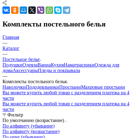
Комплекты постельного белья
Главная
—
Каталог
—
Постельное белье
Подушки
Одеяла
Ванна
Кухня
Наматрасники
Одежда для
дома
Аксессуары
Пледы и покрывала
—
Комплекты постельного белья
Наволочки
Пододеяльники
Простыни
Махровые простыни
Вы можете купить любой товар с разделением платежа на 4
части
Вы можете купить любой товар с разделением платежа на 4
части
Фильтр
По умолчанию (возрастание)
По алфавиту (убывание)
По алфавиту (возрастание)
По цене (убывание)