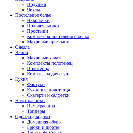
Подушки
Чехлы
Постельное белье
Наволочки
Пододеяльники
Простыни
Комплекты постельного белья
Махровые простыни
Одеяла
Ванна
Махровые халаты
Комплекты полотенец
Полотенца
Комплекты для сауны
Кухня
Фартуки
Кухонные полотенца
Скатерти и салфетки
Наматрасники
Наматрасники
Топперы
Одежда для дома
Домашняя обувь
Брюки и шорты
Топы и футболки