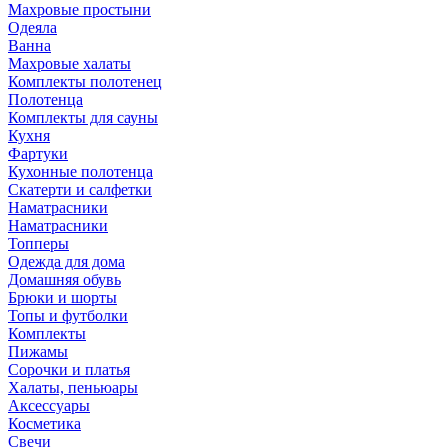
Махровые простыни
Одеяла
Ванна
Махровые халаты
Комплекты полотенец
Полотенца
Комплекты для сауны
Кухня
Фартуки
Кухонные полотенца
Скатерти и салфетки
Наматрасники
Наматрасники
Топперы
Одежда для дома
Домашняя обувь
Брюки и шорты
Топы и футболки
Комплекты
Пижамы
Сорочки и платья
Халаты, пеньюары
Аксессуары
Косметика
Свечи