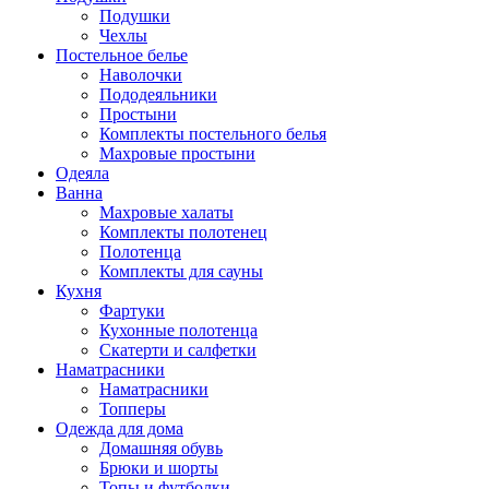
Подушки
Чехлы
Постельное белье
Наволочки
Пододеяльники
Простыни
Комплекты постельного белья
Махровые простыни
Одеяла
Ванна
Махровые халаты
Комплекты полотенец
Полотенца
Комплекты для сауны
Кухня
Фартуки
Кухонные полотенца
Скатерти и салфетки
Наматрасники
Наматрасники
Топперы
Одежда для дома
Домашняя обувь
Брюки и шорты
Топы и футболки