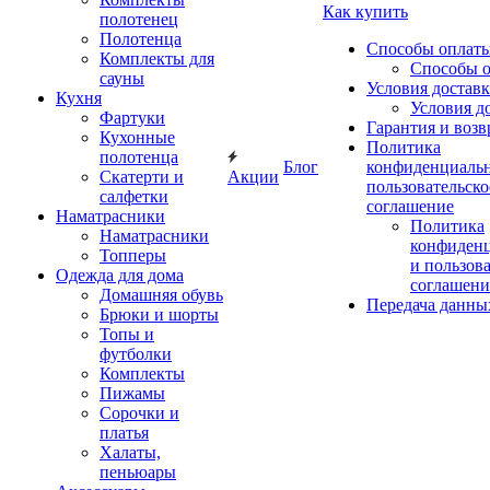
Как купить
полотенец
Полотенца
Способы оплат
Комплекты для
Способы 
сауны
Условия достав
Кухня
Условия д
Фартуки
Гарантия и возв
Кухонные
Политика
полотенца
Блог
конфиденциальн
Скатерти и
Акции
пользовательско
салфетки
соглашение
Наматрасники
Политика
Наматрасники
конфиден
Топперы
и пользов
Одежда для дома
соглашени
Домашняя обувь
Передача данны
Брюки и шорты
Топы и
футболки
Комплекты
Пижамы
Сорочки и
платья
Халаты,
пеньюары