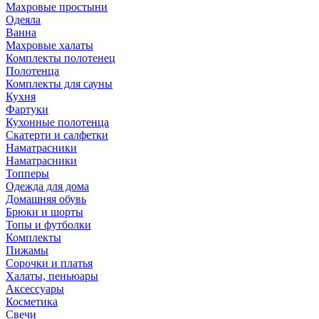
Махровые простыни
Одеяла
Ванна
Махровые халаты
Комплекты полотенец
Полотенца
Комплекты для сауны
Кухня
Фартуки
Кухонные полотенца
Скатерти и салфетки
Наматрасники
Наматрасники
Топперы
Одежда для дома
Домашняя обувь
Брюки и шорты
Топы и футболки
Комплекты
Пижамы
Сорочки и платья
Халаты, пеньюары
Аксессуары
Косметика
Свечи