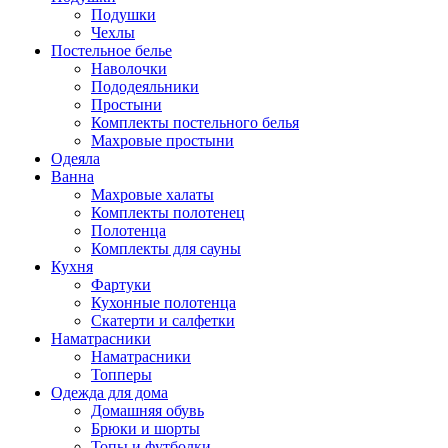
Подушки
Чехлы
Постельное белье
Наволочки
Пододеяльники
Простыни
Комплекты постельного белья
Махровые простыни
Одеяла
Ванна
Махровые халаты
Комплекты полотенец
Полотенца
Комплекты для сауны
Кухня
Фартуки
Кухонные полотенца
Скатерти и салфетки
Наматрасники
Наматрасники
Топперы
Одежда для дома
Домашняя обувь
Брюки и шорты
Топы и футболки