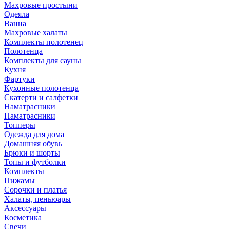
Махровые простыни
Одеяла
Ванна
Махровые халаты
Комплекты полотенец
Полотенца
Комплекты для сауны
Кухня
Фартуки
Кухонные полотенца
Скатерти и салфетки
Наматрасники
Наматрасники
Топперы
Одежда для дома
Домашняя обувь
Брюки и шорты
Топы и футболки
Комплекты
Пижамы
Сорочки и платья
Халаты, пеньюары
Аксессуары
Косметика
Свечи