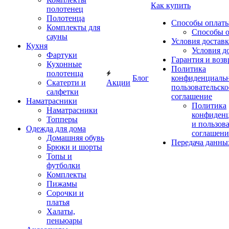
Как купить
полотенец
Полотенца
Способы оплат
Комплекты для
Способы 
сауны
Условия достав
Кухня
Условия д
Фартуки
Гарантия и возв
Кухонные
Политика
полотенца
Блог
конфиденциальн
Скатерти и
Акции
пользовательско
салфетки
соглашение
Наматрасники
Политика
Наматрасники
конфиден
Топперы
и пользов
Одежда для дома
соглашени
Домашняя обувь
Передача данны
Брюки и шорты
Топы и
футболки
Комплекты
Пижамы
Сорочки и
платья
Халаты,
пеньюары