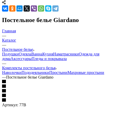
Постельное белье Giardano
Главная
—
Каталог
—
Постельное белье
Подушки
Одеяла
Ванна
Кухня
Наматрасники
Одежда для
дома
Аксессуары
Пледы и покрывала
—
Комплекты постельного белья
Наволочки
Пододеяльники
Простыни
Махровые простыни
—
Постельное белье Giardano
Артикул:
77В