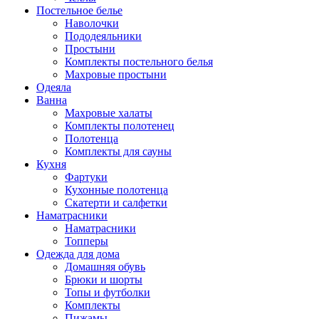
Постельное белье
Наволочки
Пододеяльники
Простыни
Комплекты постельного белья
Махровые простыни
Одеяла
Ванна
Махровые халаты
Комплекты полотенец
Полотенца
Комплекты для сауны
Кухня
Фартуки
Кухонные полотенца
Скатерти и салфетки
Наматрасники
Наматрасники
Топперы
Одежда для дома
Домашняя обувь
Брюки и шорты
Топы и футболки
Комплекты
Пижамы