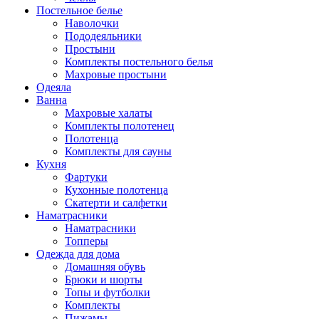
Постельное белье
Наволочки
Пододеяльники
Простыни
Комплекты постельного белья
Махровые простыни
Одеяла
Ванна
Махровые халаты
Комплекты полотенец
Полотенца
Комплекты для сауны
Кухня
Фартуки
Кухонные полотенца
Скатерти и салфетки
Наматрасники
Наматрасники
Топперы
Одежда для дома
Домашняя обувь
Брюки и шорты
Топы и футболки
Комплекты
Пижамы