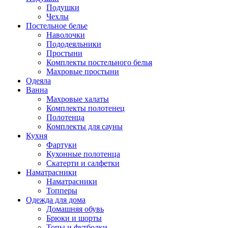
Подушки
Чехлы
Постельное белье
Наволочки
Пододеяльники
Простыни
Комплекты постельного белья
Махровые простыни
Одеяла
Ванна
Махровые халаты
Комплекты полотенец
Полотенца
Комплекты для сауны
Кухня
Фартуки
Кухонные полотенца
Скатерти и салфетки
Наматрасники
Наматрасники
Топперы
Одежда для дома
Домашняя обувь
Брюки и шорты
Топы и футболки