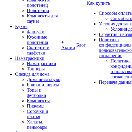
Как купить
полотенец
Полотенца
Способы оплат
Комплекты для
Способы 
сауны
Условия достав
Кухня
Условия д
Фартуки
Гарантия и возв
Кухонные
Политика
полотенца
Блог
конфиденциальн
Скатерти и
Акции
пользовательско
салфетки
соглашение
Наматрасники
Политика
Наматрасники
конфиден
Топперы
и пользов
Одежда для дома
соглашени
Домашняя обувь
Передача данны
Брюки и шорты
Топы и
футболки
Комплекты
Пижамы
Сорочки и
платья
Халаты,
пеньюары