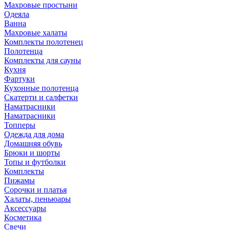
Махровые простыни
Одеяла
Ванна
Махровые халаты
Комплекты полотенец
Полотенца
Комплекты для сауны
Кухня
Фартуки
Кухонные полотенца
Скатерти и салфетки
Наматрасники
Наматрасники
Топперы
Одежда для дома
Домашняя обувь
Брюки и шорты
Топы и футболки
Комплекты
Пижамы
Сорочки и платья
Халаты, пеньюары
Аксессуары
Косметика
Свечи