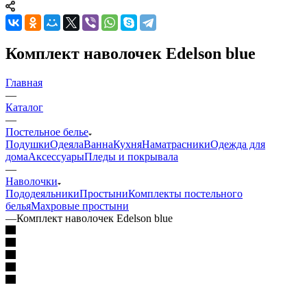
Комплект наволочек Edelson blue
Главная
—
Каталог
—
Постельное белье
Подушки
Одеяла
Ванна
Кухня
Наматрасники
Одежда для
дома
Аксессуары
Пледы и покрывала
—
Наволочки
Пододеяльники
Простыни
Комплекты постельного
белья
Махровые простыни
—
Комплект наволочек Edelson blue