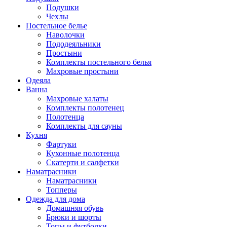
Подушки
Чехлы
Постельное белье
Наволочки
Пододеяльники
Простыни
Комплекты постельного белья
Махровые простыни
Одеяла
Ванна
Махровые халаты
Комплекты полотенец
Полотенца
Комплекты для сауны
Кухня
Фартуки
Кухонные полотенца
Скатерти и салфетки
Наматрасники
Наматрасники
Топперы
Одежда для дома
Домашняя обувь
Брюки и шорты
Топы и футболки