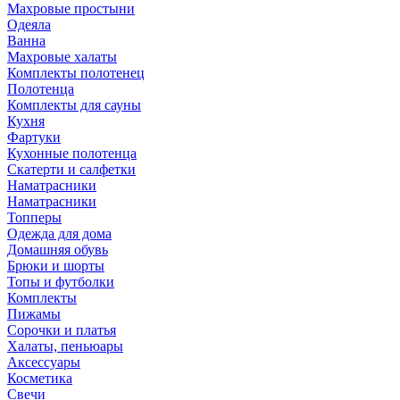
Махровые простыни
Одеяла
Ванна
Махровые халаты
Комплекты полотенец
Полотенца
Комплекты для сауны
Кухня
Фартуки
Кухонные полотенца
Скатерти и салфетки
Наматрасники
Наматрасники
Топперы
Одежда для дома
Домашняя обувь
Брюки и шорты
Топы и футболки
Комплекты
Пижамы
Сорочки и платья
Халаты, пеньюары
Аксессуары
Косметика
Свечи