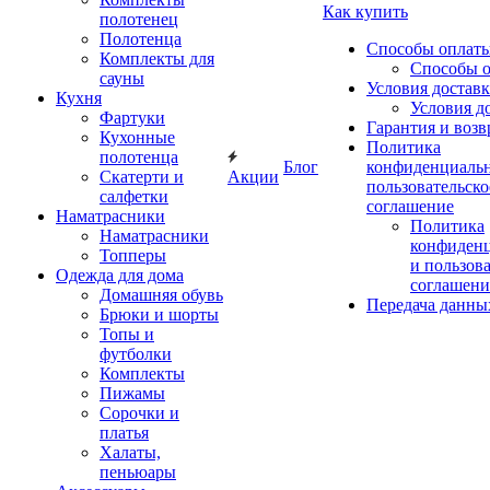
Как купить
полотенец
Полотенца
Способы оплат
Комплекты для
Способы 
сауны
Условия достав
Кухня
Условия д
Фартуки
Гарантия и возв
Кухонные
Политика
полотенца
Блог
конфиденциальн
Скатерти и
Акции
пользовательско
салфетки
соглашение
Наматрасники
Политика
Наматрасники
конфиден
Топперы
и пользов
Одежда для дома
соглашени
Домашняя обувь
Передача данны
Брюки и шорты
Топы и
футболки
Комплекты
Пижамы
Сорочки и
платья
Халаты,
пеньюары