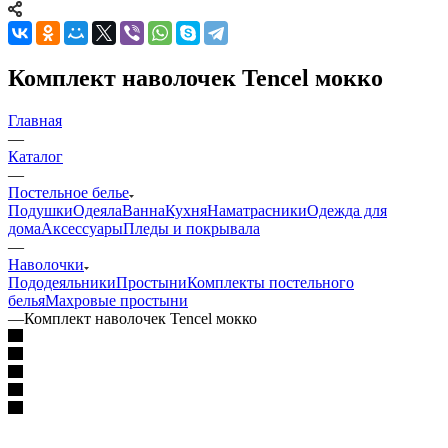
Комплект наволочек Tencel мокко
Главная
—
Каталог
—
Постельное белье
Подушки
Одеяла
Ванна
Кухня
Наматрасники
Одежда для
дома
Аксессуары
Пледы и покрывала
—
Наволочки
Пододеяльники
Простыни
Комплекты постельного
белья
Махровые простыни
—
Комплект наволочек Tencel мокко