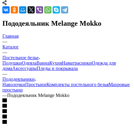
Пододеяльник Melange Mokko
Главная
—
Каталог
—
Постельное белье
Подушки
Одеяла
Ванна
Кухня
Наматрасники
Одежда для
дома
Аксессуары
Пледы и покрывала
—
Пододеяльники
Наволочки
Простыни
Комплекты постельного белья
Махровые
простыни
—
Пододеяльник Melange Mokko