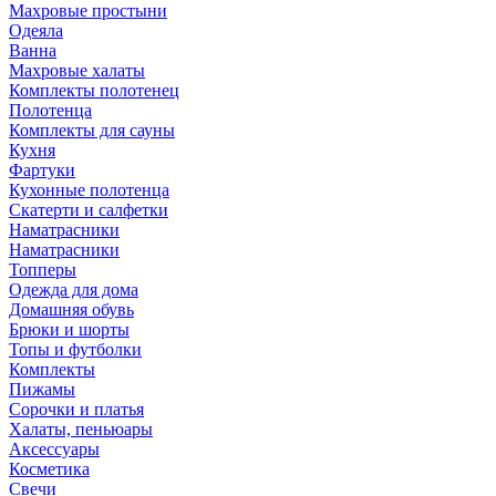
Махровые простыни
Одеяла
Ванна
Махровые халаты
Комплекты полотенец
Полотенца
Комплекты для сауны
Кухня
Фартуки
Кухонные полотенца
Скатерти и салфетки
Наматрасники
Наматрасники
Топперы
Одежда для дома
Домашняя обувь
Брюки и шорты
Топы и футболки
Комплекты
Пижамы
Сорочки и платья
Халаты, пеньюары
Аксессуары
Косметика
Свечи