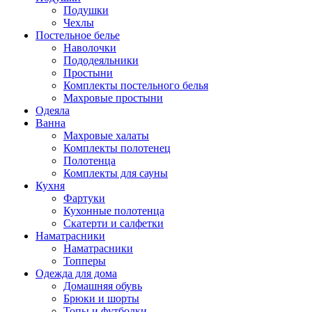
Подушки
Чехлы
Постельное белье
Наволочки
Пододеяльники
Простыни
Комплекты постельного белья
Махровые простыни
Одеяла
Ванна
Махровые халаты
Комплекты полотенец
Полотенца
Комплекты для сауны
Кухня
Фартуки
Кухонные полотенца
Скатерти и салфетки
Наматрасники
Наматрасники
Топперы
Одежда для дома
Домашняя обувь
Брюки и шорты
Топы и футболки