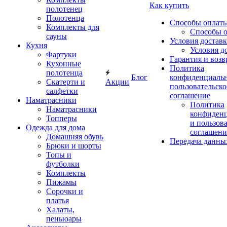
Как купить
полотенец
Полотенца
Способы оплат
Комплекты для
Способы 
сауны
Условия достав
Кухня
Условия д
Фартуки
Гарантия и возв
Кухонные
Политика
полотенца
Блог
конфиденциальн
Скатерти и
Акции
пользовательско
салфетки
соглашение
Наматрасники
Политика
Наматрасники
конфиден
Топперы
и пользов
Одежда для дома
соглашени
Домашняя обувь
Передача данны
Брюки и шорты
Топы и
футболки
Комплекты
Пижамы
Сорочки и
платья
Халаты,
пеньюары