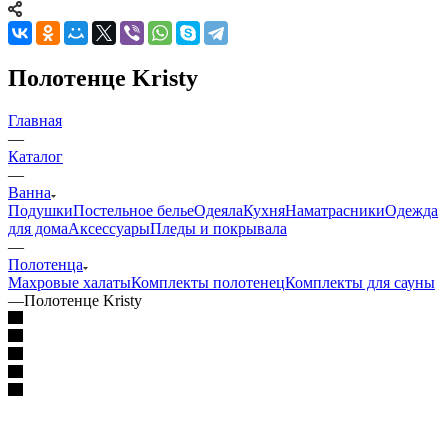
Полотенце Kristy
Главная
—
Каталог
—
Ванна
Подушки
Постельное белье
Одеяла
Кухня
Наматрасники
Одежда
для дома
Аксессуары
Пледы и покрывала
—
Полотенца
Махровые халаты
Комплекты полотенец
Комплекты для сауны
—
Полотенце Kristy