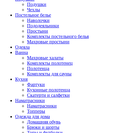
Подушки
Чехлы
Постельное белье
Наволочки
Пододеяльники
Простыни
Комплекты постельного белья
Махровые простыни
Одеяла
Ванна
Махровые халаты
Комплекты полотенец
Полотенца
Комплекты для сауны
Кухня
Фартуки
Кухонные полотенца
Скатерти и салфетки
Наматрасники
Наматрасники
Топперы
Одежда для дома
Домашняя обувь
Брюки и шорты
Топы и футболки