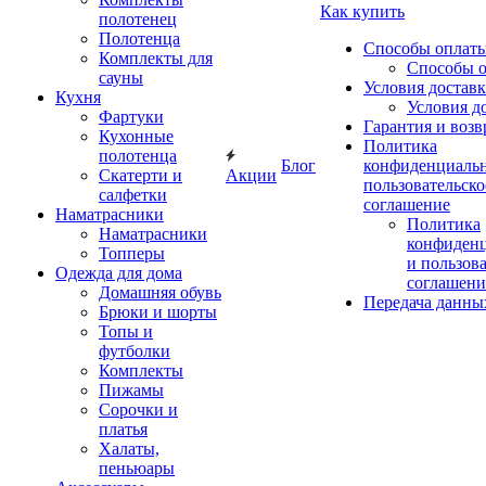
Как купить
полотенец
Полотенца
Способы оплат
Комплекты для
Способы 
сауны
Условия достав
Кухня
Условия д
Фартуки
Гарантия и возв
Кухонные
Политика
полотенца
Блог
конфиденциальн
Скатерти и
Акции
пользовательско
салфетки
соглашение
Наматрасники
Политика
Наматрасники
конфиден
Топперы
и пользов
Одежда для дома
соглашени
Домашняя обувь
Передача данны
Брюки и шорты
Топы и
футболки
Комплекты
Пижамы
Сорочки и
платья
Халаты,
пеньюары