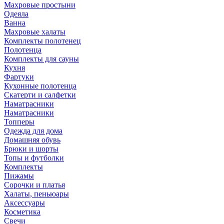
Махровые простыни
Одеяла
Ванна
Махровые халаты
Комплекты полотенец
Полотенца
Комплекты для сауны
Кухня
Фартуки
Кухонные полотенца
Скатерти и салфетки
Наматрасники
Наматрасники
Топперы
Одежда для дома
Домашняя обувь
Брюки и шорты
Топы и футболки
Комплекты
Пижамы
Сорочки и платья
Халаты, пеньюары
Аксессуары
Косметика
Свечи