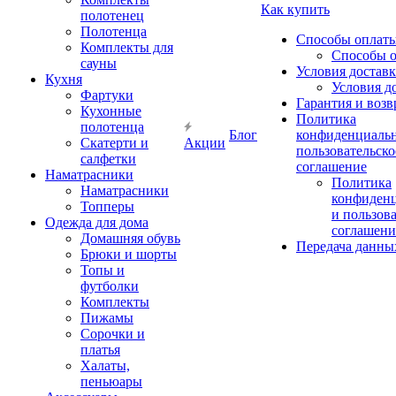
Как купить
полотенец
Полотенца
Способы оплат
Комплекты для
Способы 
сауны
Условия достав
Кухня
Условия д
Фартуки
Гарантия и возв
Кухонные
Политика
полотенца
Блог
конфиденциальн
Скатерти и
Акции
пользовательско
салфетки
соглашение
Наматрасники
Политика
Наматрасники
конфиден
Топперы
и пользов
Одежда для дома
соглашени
Домашняя обувь
Передача данны
Брюки и шорты
Топы и
футболки
Комплекты
Пижамы
Сорочки и
платья
Халаты,
пеньюары