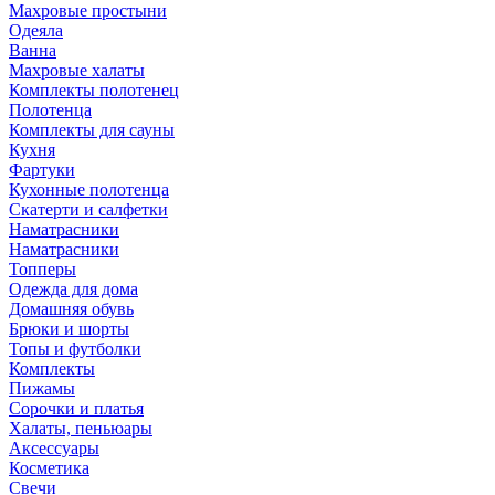
Махровые простыни
Одеяла
Ванна
Махровые халаты
Комплекты полотенец
Полотенца
Комплекты для сауны
Кухня
Фартуки
Кухонные полотенца
Скатерти и салфетки
Наматрасники
Наматрасники
Топперы
Одежда для дома
Домашняя обувь
Брюки и шорты
Топы и футболки
Комплекты
Пижамы
Сорочки и платья
Халаты, пеньюары
Аксессуары
Косметика
Свечи