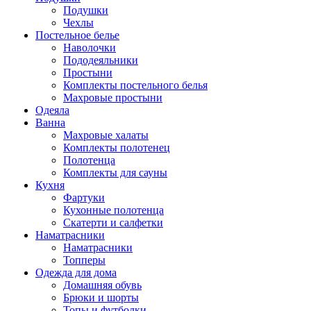
Подушки
Чехлы
Постельное белье
Наволочки
Пододеяльники
Простыни
Комплекты постельного белья
Махровые простыни
Одеяла
Ванна
Махровые халаты
Комплекты полотенец
Полотенца
Комплекты для сауны
Кухня
Фартуки
Кухонные полотенца
Скатерти и салфетки
Наматрасники
Наматрасники
Топперы
Одежда для дома
Домашняя обувь
Брюки и шорты
Топы и футболки