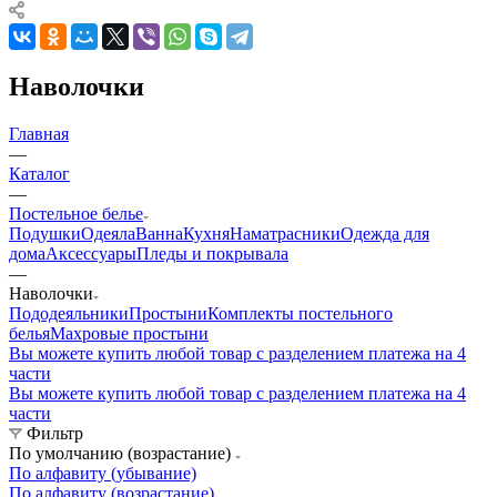
Наволочки
Главная
—
Каталог
—
Постельное белье
Подушки
Одеяла
Ванна
Кухня
Наматрасники
Одежда для
дома
Аксессуары
Пледы и покрывала
—
Наволочки
Пододеяльники
Простыни
Комплекты постельного
белья
Махровые простыни
Вы можете купить любой товар с разделением платежа на 4
части
Вы можете купить любой товар с разделением платежа на 4
части
Фильтр
По умолчанию (возрастание)
По алфавиту (убывание)
По алфавиту (возрастание)